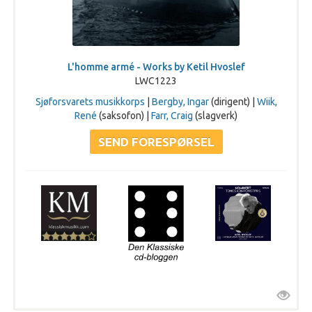
L'homme armé - Works by Ketil Hvoslef
LWC1223
Sjøforsvarets musikkorps
|
Bergby, Ingar
(dirigent) |
Wiik,
René
(saksofon) |
Farr, Craig
(slagverk)