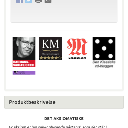
Produktbeskrivelse
DET AKSIOMATISKE
Et aksiom er ‘en selvinnlysende påstand’, som det står i