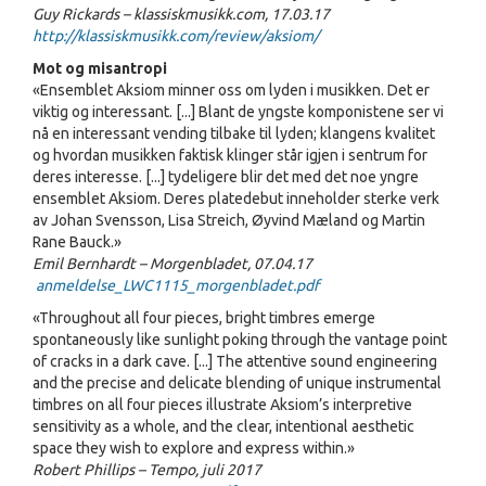
Guy Rickards – klassiskmusikk.com, 17.03.17
http://klassiskmusikk.com/review/aksiom/
Mot og misantropi
«Ensemblet Aksiom minner oss om lyden i musikken. Det er
viktig og interessant. [...] Blant de yngste komponistene ser vi
nå en interessant vending tilbake til lyden; klangens kvalitet
og hvordan musikken faktisk klinger står igjen i sentrum for
deres interesse. [...] tydeligere blir det med det noe yngre
ensemblet Aksiom. Deres platedebut inneholder sterke verk
av Johan Svensson, Lisa Streich, Øyvind Mæland og Martin
Rane Bauck.»
Emil Bernhardt – Morgenbladet, 07.04.17
anmeldelse_LWC1115_morgenbladet.pdf
«Throughout all four pieces, bright timbres emerge
spontaneously like sunlight poking through the vantage point
of cracks in a dark cave. [...] The attentive sound engineering
and the precise and delicate blending of unique instrumental
timbres on all four pieces illustrate Aksiom’s interpretive
sensitivity as a whole, and the clear, intentional aesthetic
space they wish to explore and express within.»
Robert Phillips – Tempo, juli 2017