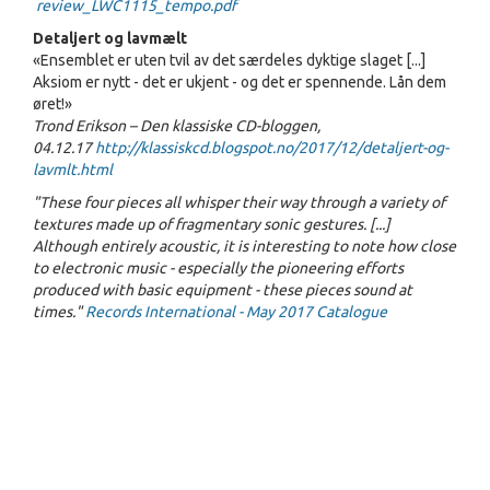
review_LWC1115_tempo.pdf
Detaljert og lavmælt
«Ensemblet er uten tvil av det særdeles dyktige slaget [...]
Aksiom er nytt - det er ukjent - og det er spennende. Lån dem
øret!»
Trond Erikson – Den klassiske CD-bloggen,
04.12.17
http://klassiskcd.blogspot.no/2017/12/detaljert-og-
lavmlt.html
"These four pieces all whisper their way through a variety of
textures made up of fragmentary sonic gestures. [...]
Although entirely acoustic, it is interesting to note how close
to electronic music - especially the pioneering efforts
produced with basic equipment - these pieces sound at
times."
Records International - May 2017 Catalogue