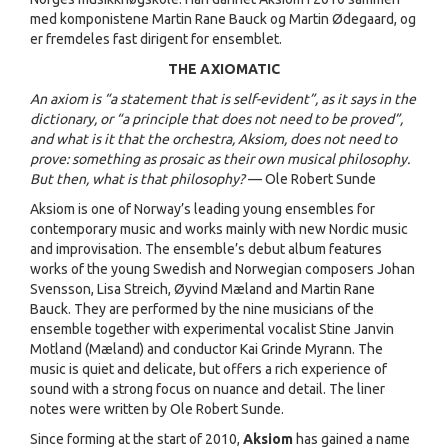
med komponistene Martin Rane Bauck og Martin Ødegaard, og
er fremdeles fast dirigent for ensemblet.
THE AXIOMATIC
An axiom is “a statement that is self-evident”, as it says in the
dictionary, or “a principle that does not need to be proved”,
and what is it that the orchestra, Aksiom, does not need to
prove: something as prosaic as their own musical philosophy.
But then, what is that philosophy?
— Ole Robert Sunde
Aksiom is one of Norway’s leading young ensembles for
contemporary music and works mainly with new Nordic music
and improvisation. The ensemble’s debut album features
works of the young Swedish and Norwegian composers Johan
Svensson, Lisa Streich, Øyvind Mæland and Martin Rane
Bauck. They are performed by the nine musicians of the
ensemble together with experimental vocalist Stine Janvin
Motland (Mæland) and conductor Kai Grinde Myrann. The
music is quiet and delicate, but offers a rich experience of
sound with a strong focus on nuance and detail. The liner
notes were written by Ole Robert Sunde.
Since forming at the start of 2010,
Aksiom
has gained a name