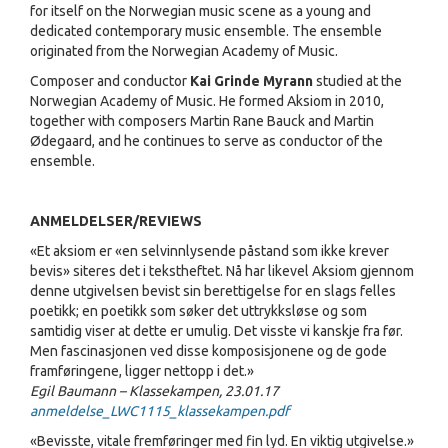
for itself on the Norwegian music scene as a young and
dedicated contemporary music ensemble. The ensemble
originated from the Norwegian Academy of Music.
Composer and conductor
Kai Grinde Myrann
studied at the
Norwegian Academy of Music. He formed Aksiom in 2010,
together with composers Martin Rane Bauck and Martin
Ødegaard, and he continues to serve as conductor of the
ensemble.
ANMELDELSER/REVIEWS
«Et aksiom er «en selvinnlysende påstand som ikke krever
bevis» siteres det i tekstheftet. Nå har likevel Aksiom gjennom
denne utgivelsen bevist sin berettigelse for en slags felles
poetikk; en poetikk som søker det uttrykksløse og som
samtidig viser at dette er umulig. Det visste vi kanskje fra før.
Men fascinasjonen ved disse komposisjonene og de gode
framføringene, ligger nettopp i det.»
Egil Baumann – Klassekampen, 23.01.17
anmeldelse_LWC1115_klassekampen.pdf
«Bevisste, vitale fremføringer med fin lyd. En viktig utgivelse.»