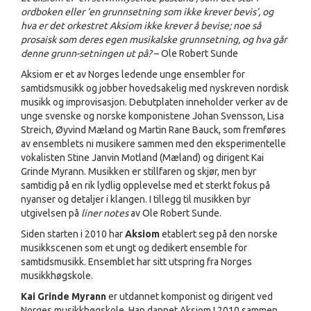
ordboken eller ‘en grunnsetning som ikke krever bevis’, og
hva er det orkestret Aksiom ikke krever å bevise; noe så
prosaisk som deres egen musikalske grunnsetning, og hva går
denne grunn-setningen ut på?
– Ole Robert Sunde
Aksiom er et av Norges ledende unge ensembler for
samtidsmusikk og jobber hovedsakelig med nyskreven nordisk
musikk og improvisasjon. Debutplaten inneholder verker av de
unge svenske og norske komponistene Johan Svensson, Lisa
Streich, Øyvind Mæland og Martin Rane Bauck, som fremføres
av ensemblets ni musikere sammen med den eksperimentelle
vokalisten Stine Janvin Motland (Mæland) og dirigent Kai
Grinde Myrann. Musikken er stillfaren og skjør, men byr
samtidig på en rik lydlig opplevelse med et sterkt fokus på
nyanser og detaljer i klangen. I tillegg til musikken byr
utgivelsen på
liner notes
av Ole Robert Sunde.
Siden starten i 2010 har
Aksiom
etablert seg på den norske
musikkscenen som et ungt og dedikert ensemble for
samtidsmusikk. Ensemblet har sitt utspring fra Norges
musikkhøgskole.
Kai Grinde
Myrann
er utdannet komponist og dirigent ved
Norges musikkhøgskole. Han dannet Aksiom I 2010 sammen