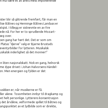
rsen må være et av årets mest imponerende
ister blir så glitrende fremført, får man en
 Elise Båtnes og Henninge Båtnes Landaas er
st. I tillegg er sistnevnte en av fire
rede nå. For her er to sprudlende Mozart-
seg over.
noen gang har hørt det. Det er som om
 Platas "djerve" valg er Bjarne Brustads
 eventyrbilder for lytteren. Musikalsk
sikalsk inderlighet så det monner!"
en liten nasjonalskatt. Nok en gang, helnorsk
samme dype drivet i Johan Halvorsens Händel-
den. Men energien og fylden er det
usikken er; når musikerne er få.
ller alene. Tosomheten innbyr til dragkamp og
det helt personlige. Lytterens konsentrasjon
g det årvåkne, velformede spillet til Båtnes og
gangspunktet av et lydbilde som er direkte,