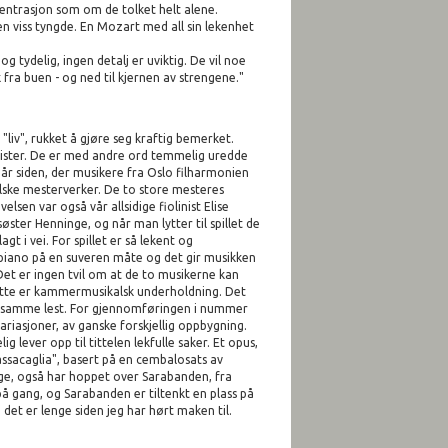
sentrasjon som om de tolket helt alene.
en viss tyngde. En Mozart med all sin lekenhet
 tydelig, ingen detalj er uviktig. De vil noe
 fra buen - og ned til kjernen av strengene."
"liv", rukket å gjøre seg kraftig bemerket.
artister. De er med andre ord temmelig uredde
år siden, der musikere fra Oslo filharmonien
lske mesterverker. De to store mesteres
sen var også vår allsidige fiolinist Elise
ster Henninge, og når man lytter til spillet de
t i vei. For spillet er så lekent og
piano på en suveren måte og det gir musikken
 Det er ingen tvil om at de to musikerne kan
 Dette er kammermusikalsk underholdning. Det
ver samme lest. For gjennomføringen i nummer
ariasjoner, av ganske forskjellig oppbygning.
 lever opp til tittelen lekfulle saker. Et opus,
assacaglia", basert på en cembalosats av
nge, også har hoppet over Sarabanden, fra
på gang, og Sarabanden er tiltenkt en plass på
det er lenge siden jeg har hørt maken til.