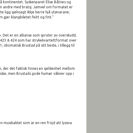
på kontinentet. Syskenparet Elise Båtnes og
 den andre med bratsj. Jamvel om formatet er
e ligg sjølvsagt ikkje berre hjå utøvarane;
gjer klangbiletet feitt og fint."
. Det er en allianse som spruter av overskudd,
, KV 423 & 424 som har strykekvartettformat over
, idiomatisk Brustad på sitt beste, i tillegg til
en, der det faktisk finnes en sjeldenhet mellom
aniske, men Brustads gode humør våkner opp i
 musikalitet som är en ren fröjd att lyssna