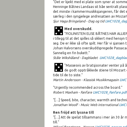
"Det er kjekt med ei plate som syner at somme 
Henninge Båtnes Landaas sit båe sentralt plass
det minste i kammermusikksjangeren, får det ef
særleg i den syngjelege andresatsen av Mozarts 
Sjur Haga Bringeland - Dag og tid
LWC1028_dago
Med overskudd.
"FIOLINISTEN ELISE BÅTNES HAR ALLIERT 
i tillegg til at det spilles så sikkert med hens
seg. De er ikke så ofte spilt. Her får vi sjansen 
Johan Halvorsens overskuddspregede Passacag
Sannelig en fin bukett."
Ståle Wikshåland - Dagbladet
LWC1028_dagblad
"Massesvis av bratsjsonater venter på å 
de godt opptråkkede stiene til Mozart o
tide til de to siste."
Martin Andersson - Klassisk Musikkmagasin
LWC1
"Urgently recommended across the board."
Robert Maxham - Fanfare
LWC1028_Fanfare.pdf
"[…] Speed, bite, character, warmth and tech
Jonathan Woolf - Music Web international
LWC1
Ren fröjd att lyssna till
"[…] Att de spelat tillsammans i mer än 30 år
till."
Mikael Bengtsson - Norran
LWC1028_norran.pd