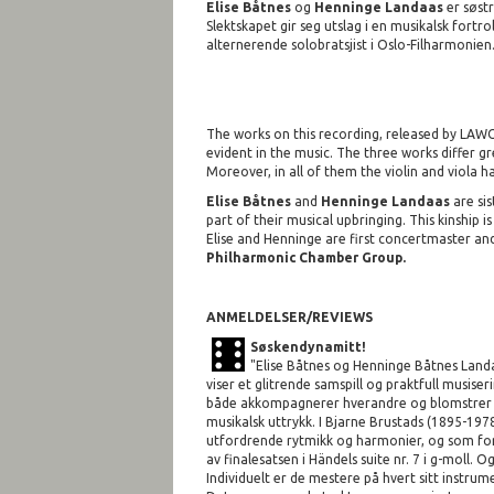
Elise Båtnes
og
Henninge Landaas
er søstr
Slektskapet gir seg utslag i en musikalsk fortr
alternerende solobratsjist i Oslo-Filharmonien.
The works on this recording, released by LAWO 
evident in the music. The three works differ gr
Moreover, in all of them the violin and viola h
Elise Båtnes
and
Henninge Landaas
are si
part of their musical upbringing. This kinship 
Elise and Henninge are first concertmaster and 
Philharmonic Chamber Group.
ANMELDELSER/REVIEWS
Søskendynamitt!
"Elise Båtnes og Henninge Båtnes Landa
viser et glitrende samspill og praktfull musise
både akkompagnerer hverandre og blomstrer so
musikalsk uttrykk. I Bjarne Brustads (1895-1978
utfordrende rytmikk og harmonier, og som form
av finalesatsen i Händels suite nr. 7 i g-moll. 
Individuelt er de mestere på hvert sitt instru