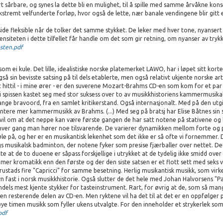
 sårbare, og synes la dette bli en mulighet, til å spille med samme årvåkne kon
stremt velfunderte forløp, hvor også de lette, nær banale vendingene blir gitt 
ide fleksible når de tolker det samme stykket. De leker med hver tone, nyansert og
siteten i dette tilfellet får handle om det som gir retning, om nyanser av trykk
sten.pdf
i kule. Det lille, idealistiske norske platemerket LAWO, har i løpet sitt korte 
å sin bevisste satsing på til dels etablerte, men også relativt ukjente norske 
 hittil - i mine ører - er den suverene Mozart-Brahms CD-en som kom for et par 
i spissen kastet seg med stor suksess over to av musikkhistoriens kammermusika
nge bravoord, fra en samlet kritikerstand. Også internasjonalt. Med på den utgivel
tere mer kammermusikk av Brahms. (...) Med seg på bratsj har Elise Båtnes sin sø
vil om at det neppe kan være første gangen de har satt notene på stativene og lag
 hver gang man hører noe tilsvarende. De varierer dynamikken mellom forte og 
 føle på, og her er en musikantisk lekenhet som det ikke er så ofte vi fornemmer.
slags musikalsk badminton, der notene fyker som presise fjærballer over nettet.
te at de to duoene er såpass forskjellige i utrykket at de tydelig ikke smidd o
mer kromatikk enn den første og der den siste satsen er et flott sett med seks v
stads fire "Capricci" for samme besetning. Herlig musikantisk musikk, som virkelig
vn fast i norsk musikkhistorie. Også slutter de det hele med Johan Halvorsens "P
ndels mest kjente stykker for tasteinstrument. Rart, for øvrig at de, som så ma
n resterende delen av CD-en. Men ryktene vil ha det til at det er en oppfølger 
øye timen musikk som fyller ukens utvalgte. For den inneholder et strykerlek som 
pdf