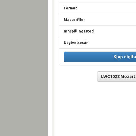
Format
Masterfiler
Innspillingssted
Utgivelsesår
Kjøp digita
LWC1028 Mozart 