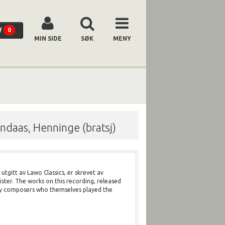
0
MIN SIDE
SØK
MENY
Landaas, Henninge (bratsj)
utgitt av Lawo Classics, er skrevet av
ister. The works on this recording, released
 by composers who themselves played the