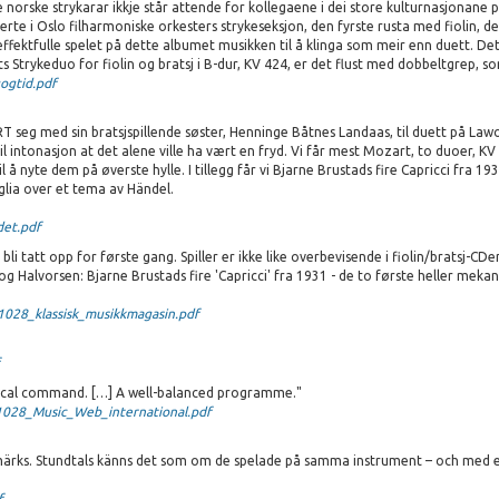
norske strykarar ikkje står attende for kollegaene i dei store kulturnasjonane 
erte i Oslo filharmoniske orkesters strykeseksjon, den fyrste rusta med fiolin,
fektfulle spelet på dette albumet musikken til å klinga som meir enn duett. Dett
Strykeduo for fiolin og bratsj i B-dur, KV 424, er det flust med dobbeltgrep, som 
gtid.pdf
seg med sin bratsjspillende søster, Henninge Båtnes Landaas, til duett på Lawo
yn til intonasjon at det alene ville ha vært en fryd. Vi får mest Mozart, to duoer
til å nyte dem på øverste hylle. I tillegg får vi Bjarne Brustads fire Capricci fra 1931
lia over et tema av Händel.
et.pdf
bli tatt opp for første gang. Spiller er ikke like overbevisende i fiolin/bratsj-CD
g Halvorsen: Bjarne Brustads fire 'Capricci' fra 1931 - de to første heller mek
028_klassisk_musikkmagasin.pdf
nical command. […] A well-balanced programme."
028_Music_Web_international.pdf
 märks. Stundtals känns det som om de spelade på samma instrument – och med en
f