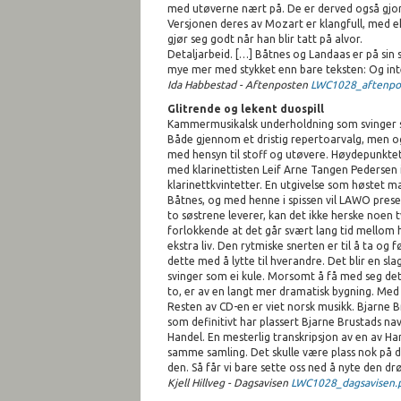
med utøverne nært på. De er derved også gjort
Versjonen deres av Mozart er klangfull, med ek
gjør seg godt når han blir tatt på alvor.
Detaljarbeid. […] Båtnes og Landaas er på sin s
mye mer med stykket enn bare teksten: Og inten
Ida Habbestad - Aftenposten
LWC1028_aftenpo
Glitrende og lekent duospill
Kammermusikalsk underholdning som svinger som e
Både gjennom et dristig repertoarvalg, men ogs
med hensyn til stoff og utøvere. Høydepunktet
med klarinettisten Leif Arne Tangen Pedersen 
klarinettkvintetter. En utgivelse som høstet ma
Båtnes, og med henne i spissen vil LAWO presen
to søstrene leverer, kan det ikke herske noen t
forlokkende at det går svært lang tid mellom
ekstra liv. Den rytmiske snerten er til å ta og
dette med å lytte til hverandre. Det blir en 
svinger som ei kule. Morsomt å få med seg det
to, er av en langt mer dramatisk bygning. Med 
Resten av CD-en er viet norsk musikk. Bjarne Bru
som definitivt har plassert Bjarne Brustads na
Handel. En mesterlig transkripsjon av en av Ha
samme samling. Det skulle være plass nok på de
den. Så får vi bare sette oss ned å nyte den dr
Kjell Hillveg - Dagsavisen
LWC1028_dagsavisen.