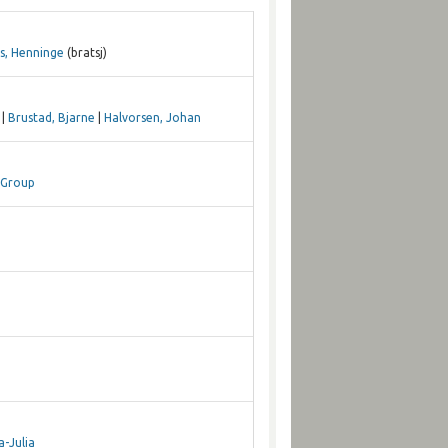
s, Henninge
(bratsj)
|
Brustad, Bjarne
|
Halvorsen, Johan
 Group
-Julia