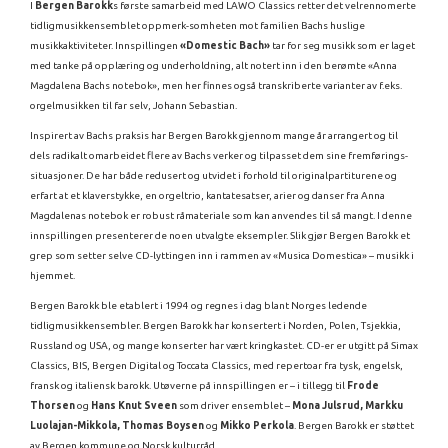
I
Bergen Barokk
s første samarbeid med LAWO Classics retter det velrennomerte
tidligmusikkensemblet oppmerk-somheten mot familien Bachs huslige
musikkaktiviteter. Innspillingen
«Domestic Bach»
tar for seg musikk som er laget
med tanke på opplæring og underholdning, alt notert inn i den berømte «Anna
Magdalena Bachs notebok», men her finnes også transkriberte varianter av f.eks.
orgelmusikken til far selv, Johann Sebastian.
Inspirert av Bachs praksis har Bergen Barokk gjennom mange år arrangert og til
dels radikalt omarbeidet flere av Bachs verker og tilpasset dem sine fremførings-
situasjoner. De har både redusert og utvidet i forhold til originalpartiturene og
erfart at et klaverstykke, en orgeltrio, kantatesatser, arier og danser fra Anna
Magdalenas notebok er robust råmateriale som kan anvendes til så mangt. I denne
innspillingen presenterer de noen utvalgte eksempler. Slik gjør Bergen Barokk et
grep som setter selve CD-lyttingen inn i rammen av «Musica Domestica» – musikk i
hjemmet.
Bergen Barokk
ble etablert i 1994 og regnes i dag blant Norges ledende
tidligmusikkensembler. Bergen Barokk har konsertert i Norden, Polen, Tsjekkia,
Russland og USA, og mange konserter har vært kringkastet. CD-er er utgitt på Simax
Classics, BIS, Bergen Digital og Toccata Classics, med repertoar fra tysk, engelsk,
fransk og italiensk barokk.
Utøverne på innspillingen er – i tillegg til
Frode
Thorsen
og
Hans Knut Sveen
som driver ensemblet –
Mona Julsrud, Markku
Luolajan-Mikkola, Thomas Boysen
og
Mikko Perkola
.
Bergen Barokk er støttet
av Bergen kommune og Norsk kulturråd.