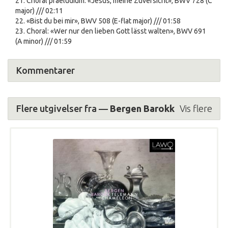
21. Choral praeludium: «Jesus, meine Zuversicht», BWV 728 (C
major) /// 02:11
22. «Bist du bei mir», BWV 508 (E-flat major) /// 01:58
23. Choral: «Wer nur den lieben Gott lässt walten», BWV 691
(A minor) /// 01:59
Kommentarer
Flere utgivelser fra —
Bergen Barokk
Vis flere