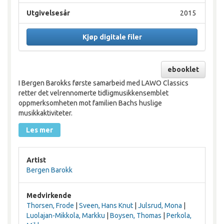
Utgivelsesår
2015
Kjøp digitale filer
ebooklet
I Bergen Barokks første samarbeid med LAWO Classics
retter det velrennomerte tidligmusikkensemblet
oppmerksomheten mot familien Bachs huslige
musikkaktiviteter.
Les mer
Artist
Bergen Barokk
Medvirkende
Thorsen, Frode
|
Sveen, Hans Knut
|
Julsrud, Mona
|
Luolajan-Mikkola, Markku
|
Boysen, Thomas
|
Perkola,