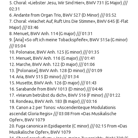
5. Choral: «Liebster Jesu, Wir Sind Hier», BWV 731 (G Major) ///
02:31
6. Andante from Organ Trio, BWV 527 (D Minor) /// 05:52
7. Choral: «Wachet Auf, Ruft Uns Die Stimme», BWV 645 (E-Flat
Major) /// 03:46
8. Menuet, BWV Anh. 114 (G major) /// 01:31
9. [Aria] «So oft ich meine Tobackspfeife», BWV 515a (G minor)
/// 05:04
10. Polonaise, BWV Anh. 125 (G minor) /// 01:35
11. Menuet, BWV Anh. 116 (G major) /// 01:41
12. Marche, BWV Anh. 122 (D major) /// 01:06
13. [Polonaise], BWV Anh. 128 (D minor) /// 01:09
14. Aria, BWV 515 (D minor) /// 01:34
15. Musette, BWV Anh. 126 (D major) /// 01:43
16. Sarabande from BWV 1013 (D minor) /// 04:46
17. «Warum betrübst du dich», BWV 516 (F minor) /// 01:22
18. Rondeau, BWV Anh. 183 (B major) /// 03:16
19. Canon a 2 per Tonos: «Ascendenteque Modulationis
ascendat Gloria Regis» /// 03:08 From «Das Musikalische
Opfer», BWV 1079
20. Fuga canonica in Epidiapente (C minor) /// 02:15 From «Das
Musikalische Opfer», BWV 1079