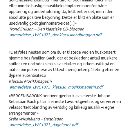
tidligmusikkensembler - har tatt for seg familien Bach mer
eller mindre huslige musikkeksemplarer innenfor både
opplæring og underholdning. Ja, lettbent er det, men i den
absolutte positive betydning. Dette er blitt en plate som er
usedvanlig godt gjennomarbeidet[...]»
Trond Erikson – Den klassiske CD-bloggen
anmeldelse_LWC1073_denklassiskecdbloggen.pdf
«Det føles nesten som om du er tilstede ved en huskonsert
hjemme hos familien Bach, der et beskjedent antall musikere
spiller i en uortodoks miks av sekulær og kirkemusikk på en
måte som peker nese av Urtext-menigheten på leting etter en
dypere autentisitet.»
Klassisk Musikkmagasin
anmeldelse_LWC1073_klassisk_musikkmagasin.pdf
«BERGEN BAROKK bedriver gjenbruk av selveste Johann
Sebastian Bach på sin seineste Lawo-utgivelse, og serverer en
velassortert blanding av verdslig og kirkelig musikk –i egne
arrangementer!»
Ståle Wikshåland – Dagbladet
anmeldelse_LWC1073_dagbladet.pdf