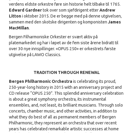
verdens eldste orkestre føre sin historie helt tilbake til 1765.
Edward Gardner
tok over som sjefdirigent etter
Andrew
Litton
i oktober 2015. De er begge med på denne utgivelsen,
sammen med den skotske dirigenten og komponisten
James
MacMillan
.
Bergen Filharmoniske Orkester er svært aktiv på
platemarkedet og har i løpet av de fem siste årene bidratt til
over 30 nye innspillinger. «OPUS 250» er orkestrets første
utgivelse på LAWO Classics.
TRADITION THROUGH RENEWAL
Bergen Philharmonic Orchestra
is celebrating its proud,
250-year-long history in 2015 with an anniversary project and
CD release “OPUS 250”. This splendid anniversary celebration
is about a great symphony orchestra, its instrumental
ensembles, and, not least, its brilliant musicians. Through solo
concerts, chamber music, and other activities, in addition to
what they do best of all as permanent members of Bergen
Philharmonic, they represent an orchestra that over recent
years has celebrated remarkable artistic successes at home