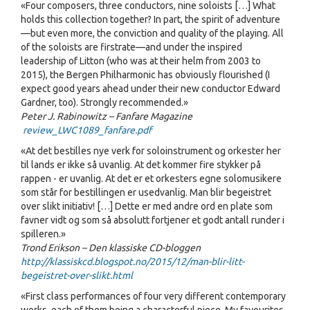
«Four composers, three conductors, nine soloists […] What
holds this collection together? In part, the spirit of adventure
—but even more, the conviction and quality of the playing. All
of the soloists are firstrate—and under the inspired
leadership of Litton (who was at their helm from 2003 to
2015), the Bergen Philharmonic has obviously flourished (I
expect good years ahead under their new conductor Edward
Gardner, too). Strongly recommended.»
Peter J. Rabinowitz – Fanfare Magazine
review_LWC1089_fanfare.pdf
«At det bestilles nye verk for soloinstrument og orkester her
til lands er ikke så uvanlig. At det kommer fire stykker på
rappen - er uvanlig. At det er et orkesters egne solomusikere
som står for bestillingen er usedvanlig. Man blir begeistret
over slikt initiativ! […] Dette er med andre ord en plate som
favner vidt og som så absolutt fortjener et godt antall runder i
spilleren.»
Trond Erikson – Den klassiske CD-bloggen
http://klassiskcd.blogspot.no/2015/12/man-blir-litt-
begeistret-over-slikt.html
«First class performances of four very different contemporary