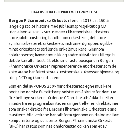
TRADISJON GJENNOM FORNYELSE
Bergen Filharmoniske Orkester
feirer i 2015 sin 250 år
lange og stolte historie med jubileumsprosjektet og CD-
utgivelsen «OPUS 250». Bergen Filharmoniske Orkesters
store jubileumsfeiring handler om orkesteret; det store
symfoniorkesteret, orkesterets instrumentgrupper, og ikke
minst orkesterets strålende enkeltmusikere. Gjennom
solokonserter, kammermusikk og andre aktiviteter, i tillegg til
det de kan aller best; å bekle sine faste posisjoner i Bergen
Filharmoniske Orkester, representerer de et orkester som de
siste årene har feiret store kunstneriske suksesser hjemme og
ute, på CD og i konsertsalene.
Som en del av «OPUS 250» har orkesterets egne musikere
bedt sine norske favorittkomponister om å skrive for dem. De
fire helt nye verkene på denne CD-en ble altså ikke til etter
initiativ fra en programkomité, en dirigent eller en direktør, men
som ønsker direkte fra Bergen Filharmoniske Orkesters egne
musikere. Alle verkene har tatt form gjennom en dialog mellom
komponistene og solistene. Bergen Filharmoniske Orkester
(BFO) har status som nasjonalorkester og kan som et av