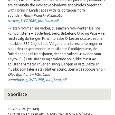
works, each of them being a characterful piece. My favourites
are definitely the evocative Shadows and Shields together
with Horns in Landscapes with its gorgeous horn
sounds.»
Remy Franck - Pizzicato
review_LWC1089_pizzicato.pdf
«Platen rommer fire verker, til sammen fem kvarter. De fire
komponistene – Søderlind, Berg, Birkelund Ulvo og Paus – var
førstevalg da Bergen Filharmoniske Orkester skulle bestille
musikk til 250-årsjubileet. Valgene er interessante, ingen er
blant den eksperimentelle musikkens frontkjempere, de
forholder seg til tradisjonen, det som vokser ut av den som
«nytt». […] Entusiastisk og strålende spilt, ikke minst av
solistene vi møter i hver en sving. Bergen er vått. Dette er
musikk som tåler å stå i bløt en stund, uten å gå i oppløsning.»
Olav Egil Aune – Vårt Land
anmeldelse_LWC1089_vart_land.pdf
Sporliste
OLAV BERG (*1949)
1) CONCERTO FOR VIOLA AND ORCHESTRA /// 14:45