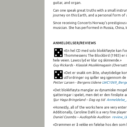
guitar, and organ.
Can one speak great truths with a small instr
journey on this Earth, and a personal form of
Since receiving Concerts Norway’s prestigious r
musician. She has performed in Russia, China, 
ANMELDELSER/REVIEWS
«En hel CD med solo blokkfløyte kan for
Thommessens The Blockbird (1983) er inn
hele veien. Lawos lyd er klar og skinnende.»
Guy Rickards - Klassisk Musikkmagasin (Oversat
«Det er snakk om åtte, uhøytidelige kom
utfordringer og spiller seg igjennom de 
Petter Larsen - Bergens tidene
LWC1069_Berge
«Det blokkfløyta manglar av dynamiske mogeleg
sjatteringar i spelet, men det er den finslipt
Sjur Haga Bringeland – Dag og tid
Anmeldelse_
«Honestly, all of the works here are very ente
Additionally, Caroline Dahl is a very fine playe
Daniel Coombs – Audiophile Audition
review_L
«Drømmen er å vekke en følelse hos den som hører