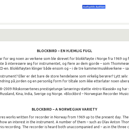
BLOCKBIRD – EN HJEMLIG FUGL
tar for seg noen av verkene som ble skrevet for blokkfløyte i Norge fra 1969 og f
te å interessere seg for instrumentet, og flere av dem gjorde – som Thommesen i
-en. Blokkfløyten klinger både ensom og – i de tre kammermusikkverkene – sa
nstrument? Eller er det bare de store hendelsene som virkelig berører? Lytt sel
dring på jorden og en personlig form for tiltale som ikke etterlater noen uberø
8–2009 Rikskonsertenes prestisjetunge lanserings-støtte «Intro-klassisk» og har
Russland, Kina, India, Sverige og Norge. «Blockbird – Norwegian Recorder Music
BLOCKBIRD – A NORWEGIAN VARIETY
res works written for recorder in Norway from 1969 up to the present day. The 
ow an interest in the instrument. A number of them – such as Olav Anton Thomm
his recording. The recorder is heard both unaccompanied and – as in the three 