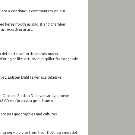
ear are a continuous commentary on our
hed herself both as soloist and chamber
as recording artist.
å det beste av norsk samtidsmusikk.
øring er like virtuos, hun spiller fremragende
t. Eidsten Dahl takler alle tekniske
en Caroline Eidsten Dahl vantar dynamiske
 på CD-en får ekstra godt fram.»
 crosses geographies and cultures.
så jeg vil jo vise frem hvor flott jeg synes det