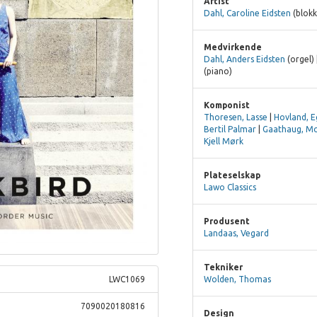
Artist
Dahl, Caroline Eidsten
(blokk
Medvirkende
Dahl, Anders Eidsten
(orgel) 
(piano)
Komponist
Thoresen, Lasse
|
Hovland, Eg
Bertil Palmar
|
Gaathaug, M
Kjell Mørk
Plateselskap
Lawo Classics
Produsent
Landaas, Vegard
Tekniker
Wolden, Thomas
LWC1069
7090020180816
Design