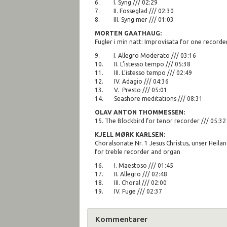
6. I. Syng /// 02:29
7. II. Fosseglad /// 02:30
8. III. Syng mer /// 01:03
MORTEN GAATHAUG:
Fugler i min natt: Improvisata for one recorde
9. I. Allegro Moderato /// 03:16
10. II. L’istesso tempo /// 05:38
11. III. L’istesso tempo /// 02:49
12. IV. Adagio /// 04:36
13. V. Presto /// 05:01
14. Seashore meditations /// 08:31
OLAV ANTON THOMMESSEN:
15. The Blockbird for tenor recorder /// 05:32
KJELL MØRK KARLSEN:
Choralsonate Nr. 1 Jesus Christus, unser Heila
for treble recorder and organ
16. I. Maestoso /// 01:45
17. II. Allegro /// 02:48
18. III. Choral /// 02:00
19. IV. Fuge /// 02:37
Kommentarer