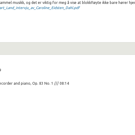
g gammel musikk, og det er viktig for meg å vise at blokkfløyte ikke bare hører h
art_Land_intervju_av_Caroline_Eidsten_Dahl.pdf
9
recorder and piano, Op. 83 No. 1 /// 08:14