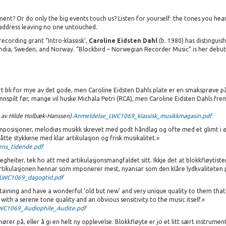
ument? Or do only the big events touch us? Listen for yourself: the tones you h
 address leaving no one untouched.
ecording grant “Intro-klassisk’,
Caroline Eidsten Dahl
(b. 1980) has distinguis
India, Sweden, and Norway. “Blockbird – Norwegian Recorder Music” is her debut 
t bli for mye av det gode, men Caroline Eidsten Dahls plate er en smaksprøve p
spilt før, mange vil huske Michala Petri (RCA), men Caroline Eidsten Dahls fremf
t av Hilde Holbæk-Hanssen)
Anmeldelse_LWC1069_klassisk_musikkmagasin.pdf
posisjoner, melodiøs musikk skrevet med godt håndlag og ofte med et glimt i øye
åtte stykkene med klar artikulasjon og frisk musikalitet.»
ns_tidende.pdf
heiter, tek ho att med artikulasjonsmangfaldet sitt. Ikkje det at blokkfløytist
e artikulasjonen hennar som imponerer mest, nyansar som den klåre lydkvaliteten
LWC1069_dagogtid.pdf
rtaining and have a wonderful ‘old but new’ and very unique quality to them that
r with a serene tone quality and an obvious sensitivity to the music itself.»
WC1069_Audiophile_Audite.pdf
 på, eller å gi en helt ny opplevelse. Blokkfløyte er jo et litt sært instrument, 