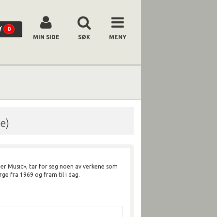
0
MIN SIDE
SØK
MENY
te)
er Music», tar for seg noen av verkene som
rge fra 1969 og fram til i dag.