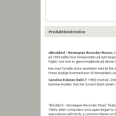
Produktbeskrivelse
«Blockbird – Norwegian Recorder Music»
, 
på 1960-tallet hvor komponister på nytt begyn
fugler, noe som er gjennomgående på denne CD
Kan man fortelle store sannheter med et lite i
finnes stadige kommentarer til menneskets van
Caroline Eidsten Dahl
(f. 1980) mottok i 200
kammermusiker. Hun har turnert blant annet i 
“Blockbird – Norwegian Recorder Music” featu
1960s, when composers once again began to sh
associations with birds, a common theme on t