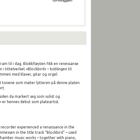
ram til i dag. Blokkfløyten fikk en renessanse
 tittelverket «Blockbird» – koblingen til
mmen med klaver, gitar og orgel.
v: I tonene som møter lytteren på denne platen
rt.
 siden da markert seg som solist og
» er hennes debut som plateartist.
recorder experienced a renaissance in the
essen in the title track “Blockbird” – used
chamber music works – together with piano,