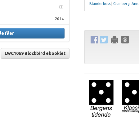
Blunderbuss
|
Granberg, Anna
CD
2014
le filer
LWC1069 Blockbird ebooklet