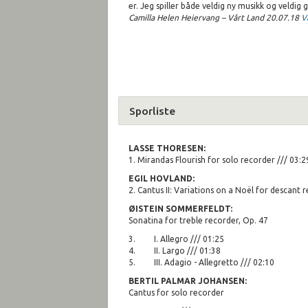
er. Jeg spiller både veldig ny musikk og veldi
Camilla Helen Heiervang – Vårt Land 20.07.18
V
Sporliste
LASSE THORESEN:
1. Mirandas Flourish for solo recorder /// 03:2
EGIL HOVLAND:
2. Cantus II: Variations on a Noël for descant 
ØISTEIN SOMMERFELDT:
Sonatina for treble recorder, Op. 47
3. I. Allegro /// 01:25
4. II. Largo /// 01:38
5. III. Adagio - Allegretto /// 02:10
BERTIL PALMAR JOHANSEN:
Cantus for solo recorder