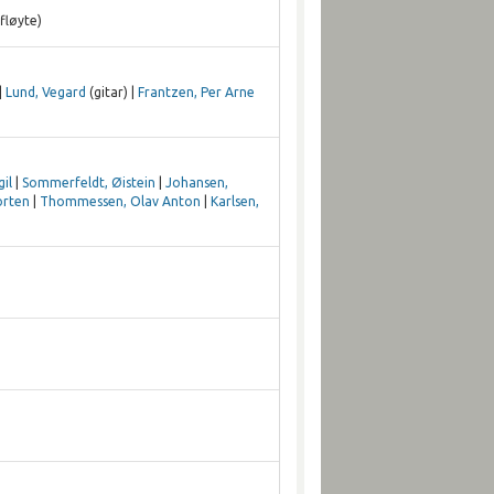
fløyte)
|
Lund, Vegard
(gitar) |
Frantzen, Per Arne
il
|
Sommerfeldt, Øistein
|
Johansen,
orten
|
Thommessen, Olav Anton
|
Karlsen,