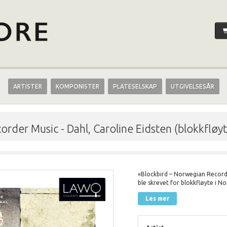
ARTISTER
KOMPONISTER
PLATESELSKAP
UTGIVELSESÅR
corder Music
-
Dahl, Caroline Eidsten (blokkfløy
«Blockbird – Norwegian Record
ble skrevet for blokkfløyte i No
Les mer