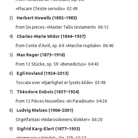
«Placare Christe servulis» 02:49
3)
Herbert Howells (1892–1983)
from Six pieces: «Master Tallis testament» 06:12
4)
Charles-Marie Widor (1844–1937)
from Conte d’Avril, op. 64: «Marche nuptiale» 06:40
5)
Max Reger (1873–1916)
from 12 Stücke, op. 59: «Benedictus» 04:43
6)
Egil Hovland (1924–2013)
Toccata over «Kjærlighet er lysets kilde» 03:49
7)
Théodore Dubois (1837–1924)
from 12 Pièces Nouvelles: «In Paradisum» 04:26
8)
Ludvig Nielsen (1906–2001)
Orgelfantasi «Nidarosdomens klokker» 06:20
9)
Sigfrid Karg-Elert (1877–1933)