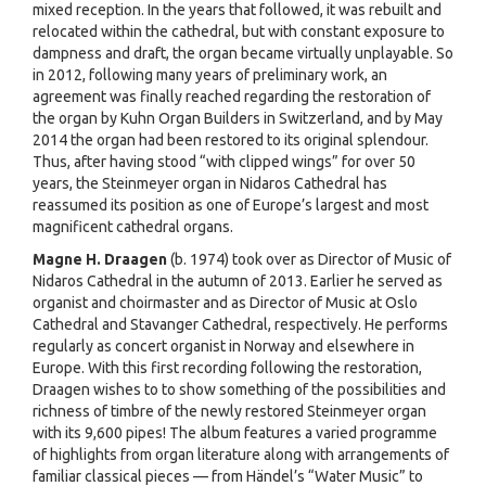
mixed reception. In the years that followed, it was rebuilt and
relocated within the cathedral, but with constant exposure to
dampness and draft, the organ became virtually unplayable. So
in 2012, following many years of preliminary work, an
agreement was finally reached regarding the restoration of
the organ by Kuhn Organ Builders in Switzerland, and by May
2014 the organ had been restored to its original splendour.
Thus, after having stood “with clipped wings” for over 50
years, the Steinmeyer organ in Nidaros Cathedral has
reassumed its position as one of Europe’s largest and most
magnificent cathedral organs.
Magne H. Draagen
(b. 1974) took over as Director of Music of
Nidaros Cathedral in the autumn of 2013. Earlier he served as
organist and choirmaster and as Director of Music at Oslo
Cathedral and Stavanger Cathedral, respectively. He performs
regularly as concert organist in Norway and elsewhere in
Europe. With this first recording following the restoration,
Draagen wishes to to show something of the possibilities and
richness of timbre of the newly restored Steinmeyer organ
with its 9,600 pipes! The album features a varied programme
of highlights from organ literature along with arrangements of
familiar classical pieces — from Händel’s “Water Music” to