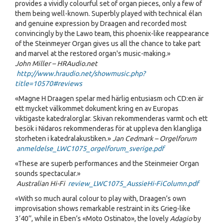
provides a vividly colourful set of organ pieces, only a few of
them being well-known. Superbly played with technical élan
and genuine expression by Draagen and recorded most
convincingly by the Lawo team, this phoenix-like reappearance
of the Steinmeyer Organ gives us all the chance to take part
and marvel at the restored organ's music-making.»
John Miller – HRAudio.net
http://www.hraudio.net/showmusic.php?
title=10570#reviews
«Magne H Draagen spelar med härlig entusiasm och CD:en är
ett mycket välkommet dokument kring en av Europas
viktigaste katedralorglar. Skivan rekommenderas varmt och ett
besök i Nidaros rekommenderas för at uppleva den klangliga
storheten i katedralakustiken.»
Jan Cedmark – Orgelforum
anmeldelse_LWC1075_orgelforum_sverige.pdf
«These are superb performances and the Steinmeier Organ
sounds spectacular.»
Australian Hi-Fi
review_LWC1075_AussieHi-FiColumn.pdf
«With so much aural colour to play with, Draagen’s own
improvisation shows remarkable restraint in its Grieg-like
3’40’’, while in Eben’s «Moto Ostinato», the lovely
Adagio
by