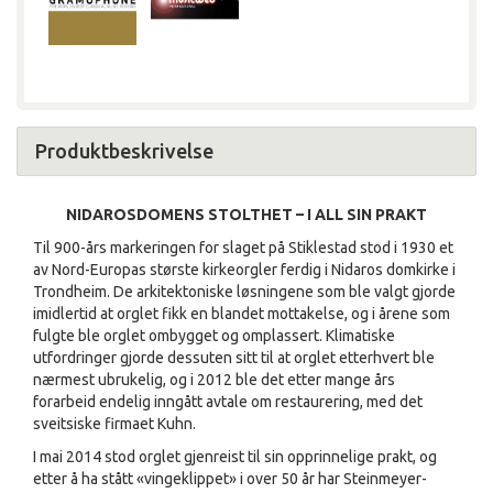
Produktbeskrivelse
NIDAROSDOMENS STOLTHET
– I ALL SIN PRAKT
Til 900-års markeringen for slaget på Stiklestad stod i 1930 et
av Nord-Europas største kirkeorgler ferdig i Nidaros domkirke i
Trondheim. De arkitektoniske løsningene som ble valgt gjorde
imidlertid at orglet fikk en blandet mottakelse, og i årene som
fulgte ble orglet ombygget og omplassert. Klimatiske
utfordringer gjorde dessuten sitt til at orglet etterhvert ble
nærmest ubrukelig, og i 2012 ble det etter mange års
forarbeid endelig inngått avtale om restaurering, med det
sveitsiske firmaet Kuhn.
I mai 2014 stod orglet gjenreist til sin opprinnelige prakt, og
etter å ha stått «vingeklippet» i over 50 år har Steinmeyer-