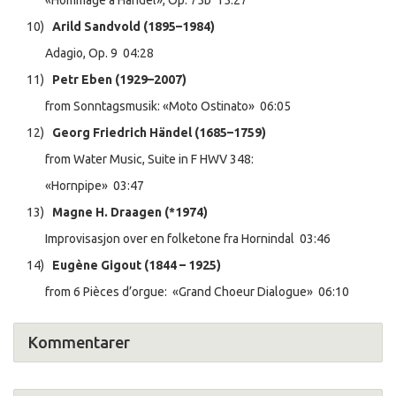
«Hommage a Händel», Op. 75b 15:27
10)
Arild Sandvold (1895–1984)
Adagio, Op. 9 04:28
11)
Petr Eben (1929–2007)
from Sonntagsmusik: «Moto Ostinato» 06:05
12)
Georg Friedrich Händel (1685–1759)
from Water Music, Suite in F HWV 348:
«Hornpipe» 03:47
13)
Magne H. Draagen (*1974)
Improvisasjon over en folketone fra Hornindal 03:46
14)
Eugène Gigout (1844 – 1925)
from 6 Pièces d’orgue: «Grand Choeur Dialogue» 06:10
Kommentarer