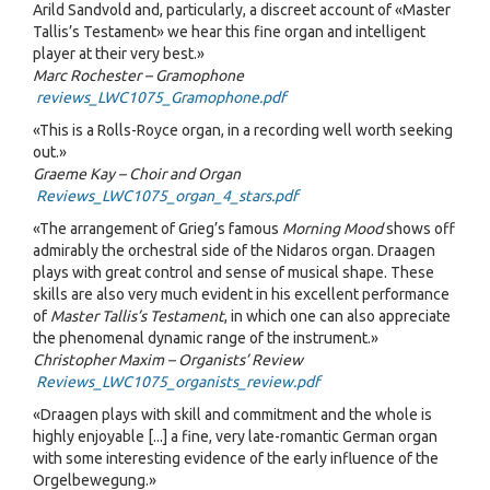
Arild Sandvold and, particularly, a discreet account of «Master
Tallis’s Testament» we hear this fine organ and intelligent
player at their very best.»
Marc Rochester – Gramophone
reviews_LWC1075_Gramophone.pdf
«This is a Rolls-Royce organ, in a recording well worth seeking
out.»
Graeme Kay – Choir and Organ
Reviews_LWC1075_organ_4_stars.pdf
«The arrangement of Grieg’s famous
Morning Mood
shows off
admirably the orchestral side of the Nidaros organ. Draagen
plays with great control and sense of musical shape. These
skills are also very much evident in his excellent performance
of
Master Tallis’s Testament
, in which one can also appreciate
the phenomenal dynamic range of the instrument.»
Christopher Maxim – Organists’ Review
Reviews_LWC1075_organists_review.pdf
«Draagen plays with skill and commitment and the whole is
highly enjoyable [...] a fine, very late-romantic German organ
with some interesting evidence of the early influence of the
Orgelbewegung.»