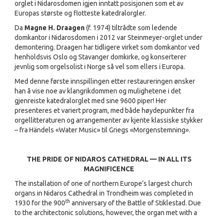
orglet i Nidarosdomen igjen inntatt posisjonen som et av
Europas største og flotteste katedralorgler.
Da
Magne H. Draagen
(f. 1974) tiltrådte som ledende
domkantor i Nidarosdomen i 2012 var Steinmeyer-orglet under
demontering. Draagen har tidligere virket som domkantor ved
henholdsvis Oslo og Stavanger domkirke, og konserterer
jevnlig som orgelsolist i Norge så vel som ellers i Europa.
Med denne første innspillingen etter restaureringen ønsker
han å vise noe av klangrikdommen og mulighetene i det
gjenreiste katedralorglet med sine 9600 piper! Her
presenteres et variert program, med både høydepunkter fra
orgellitteraturen og arrangementer av kjente klassiske stykker
– fra Händels «Water Music» til Griegs «Morgenstemning».
THE PRIDE OF NIDAROS CATHEDRAL
— IN ALL ITS
MAGNIFICENCE
The installation of one of northern Europe’s largest church
organs in Nidaros Cathedral in Trondheim was completed in
th
1930 for the 900
anniversary of the Battle of Stiklestad. Due
to the architectonic solutions, however, the organ met with a