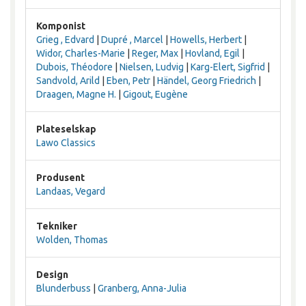
Komponist
Grieg , Edvard
|
Dupré , Marcel
|
Howells, Herbert
|
Widor, Charles-Marie
|
Reger, Max
|
Hovland, Egil
|
Dubois, Théodore
|
Nielsen, Ludvig
|
Karg-Elert, Sigfrid
|
Sandvold, Arild
|
Eben, Petr
|
Händel, Georg Friedrich
|
Draagen, Magne H.
|
Gigout, Eugène
Plateselskap
Lawo Classics
Produsent
Landaas, Vegard
Tekniker
Wolden, Thomas
Design
Blunderbuss
|
Granberg, Anna-Julia