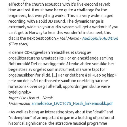
effect of the church acoustics with it’s five-second reverb
time are lost. It must have been quite a challenge for the
engineers, but everything works. This is a very wide-imaged
recording, with a solid 3D sound. The dynamic range is
extremely wide, so your audio system will get a workout. If you
can’t get to Norway to hear this wonderful instrument, this
disc is the next best option.»
Mel Martin -
Audiophile Audition
(Five stars)
«I denne CD-utgivelsen fremstilles et utvalg av
orgellitteraturens Greatest Hits. For en enestående samling
flott musikk! Det er nærliggende å tenke at den som ikke her
begeistres av orgelet som instrument, må være tapt for
orgelmusikken for alltid. [...] Her er det bare å si: «Løp og kjøp»
selv om det i vårt nettbaserte samfunn unektelig har noe
forhistorisk over seg. I alle fall; oppfordringen skulle være
tydelig nok.»
Inger-Lise Ulsrud – Norsk
kirkemusikk
anmeldelse_LWC1075_Norsk_kirkemusikk.pdf
«As well as being an interesting story about the "death" and
"redemption" of an important organ in a building of profound
historical significance, the attractive musical programme