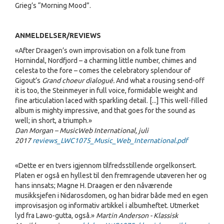
Grieg’s “Morning Mood”.
ANMELDELSER/REVIEWS
«After Draagen’s own improvisation on a folk tune from
Hornindal, Nordfjord – a charming little number, chimes and
celesta to the fore – comes the celebratory splendour of
Gigout’s
Grand choeur dialogué.
And what a rousing send-off
it is too, the Steinmeyer in full voice, formidable weight and
fine articulation laced with sparkling detail. [...] This well-filled
album is mighty impressive, and that goes for the sound as
well; in short, a triumph.»
Dan Morgan – MusicWeb International, juli
2017
reviews_LWC1075_Music_Web_International.pdf
«Dette er en tvers igjennom tilfredsstillende orgelkonsert.
Platen er også en hyllest til den fremragende utøveren her og
hans innsats; Magne H. Draagen er den nåværende
musikksjefen i Nidarosdomen, og han bidrar både med en egen
improvisasjon og informativ artikkel i albumheftet. Utmerket
lyd fra Lawo-gutta, også.»
Martin Anderson - Klassisk