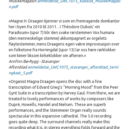
Musikkmagasin
anmeldelse_LWC1075_klassisk_musikkmagasi
n.pdf
«Magne H. Draagen kjenner vi som en fremragende domkantor
her i byen fra 2010 til 2011. . I Théodore Dubois’ «In
Paradisum» (spor 7) blir den svake rørstemmen Vox humana
(den menneskelige stemme) akkompagnert av orgelets
fløytestemmer, mens Draagens egen vakre improvisasjon over
en folketone fra Horningdal (spor 13) lar oss høre rørklokker
som kimer liksom kirkeklokker om aftenen.»
Arnfinn Bø-Rygg - Stavanger
Aftenblad
anmeldelse_LWC1075_stavanger_aftenblad_terni
ngkast_5.pdf
«Organist Magna Draagen opens the disc with a fine
transcription of Edvard Grieg’s “Morning Mood” from the Peer
Gynt Suite in a transcription by Harvey Gaul. From there, we are
treated to lovely performances of works by composers like
Duprè, Howells, Handel and Nielsen. These are superb
performances, and the Steinmeier Organ really sounds
spectacular in this expansive cathedral. The 5.0 recording
goes quite deep. The surround channels really make this
recording what it is. In stereo everything folds forward and the