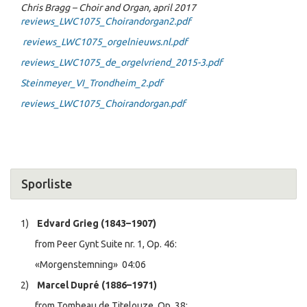
Chris Bragg – Choir and Organ, april 2017
reviews_LWC1075_Choirandorgan2.pdf
reviews_LWC1075_orgelnieuws.nl.pdf
reviews_LWC1075_de_orgelvriend_2015-3.pdf
Steinmeyer_VI_Trondheim_2.pdf
reviews_LWC1075_Choirandorgan.pdf
Sporliste
1)
Edvard Grieg (1843–1907)
from Peer Gynt Suite nr. 1, Op. 46:
«Morgenstemning» 04:06
2)
Marcel Dupré (1886–1971)
from Tombeau de Titelouze, Op. 38: