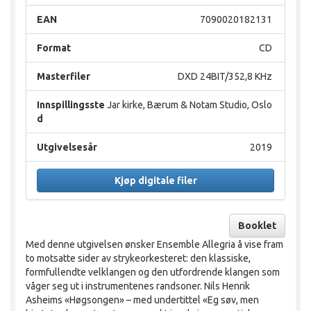
EAN
7090020182131
Format
CD
Masterfiler
DXD 24BIT/352,8 KHz
Innspillingsste
Jar kirke, Bærum & Notam Studio, Oslo
d
Utgivelsesår
2019
Kjøp digitale filer
Booklet
Med denne utgivelsen ønsker Ensemble Allegria å vise fram
to motsatte sider av strykeorkesteret: den klassiske,
formfullendte velklangen og den utfordrende klangen som
våger seg ut i instrumentenes randsoner. Nils Henrik
Asheims «Høgsongen» – med undertittel «Eg søv, men