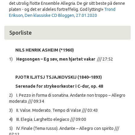
det utrolig flotte Ensemble Allegria. De gir sitt beste på denne
platen - og det er aldeles fortreffelig. God lytting!»
Trond
Erikson, Den klassiske CD Bloggen, 27.01.2020
Sporliste
NILS HENRIK ASHEIM (*1960)
1)
Høgsongen – Eg søv, men hjartet vakar
/// 27:52
PJOTR ILJITSJ TSJAJKOVSKIJ (1840–1893)
Serenade for strykeorkester i C-dur, op. 48
2) I. Pezzo in forma di sonatina. Andante non troppo – Allegro
moderato /// 09:34
3) II. Valse. Moderato. Tempo di Valse /// 03:43
4) III. Elegia. Larghetto elegiaco /// 09:00
5) IV. Finale (Tema russo). Andante – Allegro con spirito ///
07:12