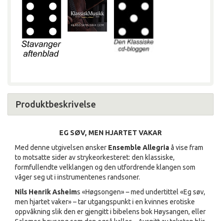
Produktbeskrivelse
EG SØV, MEN HJARTET VAKAR
Med denne utgivelsen ønsker
Ensemble Allegria
å vise fram
to motsatte sider av strykeorkesteret: den klassiske,
formfullendte velklangen og den utfordrende klangen som
våger seg ut i instrumentenes randsoner.
Nils Henrik Asheim
s «Høgsongen» – med undertittel «Eg søv,
men hjartet vaker» – tar utgangspunkt i en kvinnes erotiske
oppvåkning slik den er gjengitt i bibelens bok Høysangen, eller