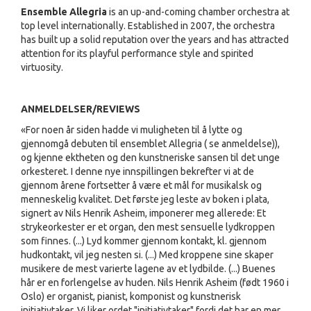
Ensemble Allegria
is an up-and-coming chamber orchestra at
top level internationally. Established in 2007, the orchestra
has built up a solid reputation over the years and has attracted
attention for its playful performance style and spirited
virtuosity.
ANMELDELSER/REVIEWS
«For noen år siden hadde vi muligheten til å lytte og
gjennomgå debuten til ensemblet Allegria ( se anmeldelse)),
og kjenne ektheten og den kunstneriske sansen til det unge
orkesteret. I denne nye innspillingen bekrefter vi at de
gjennom årene fortsetter å være et mål for musikalsk og
menneskelig kvalitet. Det første jeg leste av boken i plata,
signert av Nils Henrik Asheim, imponerer meg allerede: Et
strykeorkester er et organ, den mest sensuelle lydkroppen
som finnes. (...) Lyd kommer gjennom kontakt, kl. gjennom
hudkontakt, vil jeg nesten si. (...) Med kroppene sine skaper
musikere de mest varierte lagene av et lydbilde. (...) Buenes
hår er en forlengelse av huden. Nils Henrik Asheim (født 1960 i
Oslo) er organist, pianist, komponist og kunstnerisk
initiativtaker. Vi liker ordet "initiativtaker" fordi det har en mer