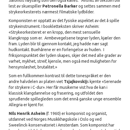
Salomos høysang som den også kalles. Avsnitt av teksten blir
lest av skuespiller
Petronella Barker
og settes sammen med
strykeorkesterets nærmest filmatiske lydbilder.
Komponisten er opptatt av det fysiske aspektet av det å spille
strykeinstrument. I bookletteksten skriver Asheim:
«Strykeorkesteret er en kropp, den mest sensuelle
klangkropp som er. Armbevegelsene tegner lyden, kjæler den
fram. Lyden blir til gjennom kontakt, jeg hadde nær sagt
hudkontakt. Buehårene er en forlengelse av huden. I
friksjonspunktet der lyden skapes, skjer det med alle grader av
varhet, mykhet, streif, kjensle, men også med muligheten for
hensynsløshet, brutalitet.»
Som en fullkommen kontrast til dette tonespråket er den
andre halvdelen av platen viet
Tsjajkovskij
s kjente «Serenade
for strykere i C-dur». Her får musikerne vist hva de kan i
klassisk klangdannelse og frasering, og utfoldet den
sprudlende spillegleden som det ennå ganske unge ensemble
Allegria er kjent for.
Nils Henrik Asheim
(f. 1960) er komponist og organist,
utdannet ved Norges Musikkhøgskole i Oslo og ved
Sweelinck-konservatoriet i Amsterdam. Som komponist har