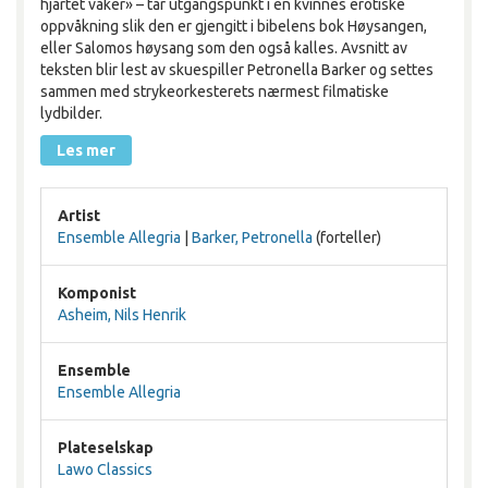
hjartet vaker» – tar utgangspunkt i en kvinnes erotiske
oppvåkning slik den er gjengitt i bibelens bok Høysangen,
eller Salomos høysang som den også kalles. Avsnitt av
teksten blir lest av skuespiller Petronella Barker og settes
sammen med strykeorkesterets nærmest filmatiske
lydbilder.
Les mer
Artist
Ensemble Allegria
|
Barker, Petronella
(forteller)
Komponist
Asheim, Nils Henrik
Ensemble
Ensemble Allegria
Plateselskap
Lawo Classics