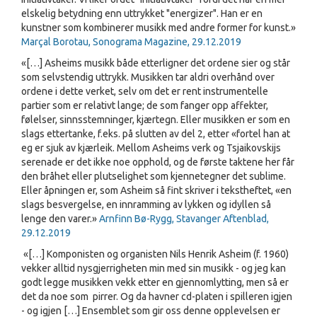
elskelig betydning enn uttrykket "energizer". Han er en
kunstner som kombinerer musikk med andre former for kunst.»
Marçal Borotau, Sonograma Magazine, 29.12.2019
«[…] Asheims musikk både etterligner det ordene sier og står
som selvstendig uttrykk. Musikken tar aldri overhånd over
ordene i dette verket, selv om det er rent instrumentelle
partier som er relativt lange; de som fanger opp affekter,
følelser, sinnsstemninger, kjærtegn. Eller musikken er som en
slags ettertanke, f.eks. på slutten av del 2, etter «fortel han at
eg er sjuk av kjærleik. Mellom Asheims verk og Tsjaikovskijs
serenade er det ikke noe opphold, og de første taktene her får
den bråhet eller plutselighet som kjennetegner det sublime.
Eller åpningen er, som Asheim så fint skriver i tekstheftet, «en
slags besvergelse, en innramming av lykken og idyllen så
lenge den varer.»
Arnfinn Bø-Rygg, Stavanger Aftenblad,
29.12.2019
«[…] Komponisten og organisten Nils Henrik Asheim (f. 1960)
vekker alltid nysgjerrigheten min med sin musikk - og jeg kan
godt legge musikken vekk etter en gjennomlytting, men så er
det da noe som pirrer. Og da havner cd-platen i spilleren igjen
- og igjen […] Ensemblet som gir oss denne opplevelsen er