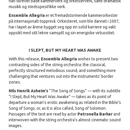
han skrevet både kammerverk og orkesterverk, samt dramatisk
musikk og stedsspesifikke verk.
Ensemble Allegria
er et fremadstormende kammerorkester
på internasjonalt toppnivå. Orkesteret, som ble dannet i 2007,
har i løpet av årene bygget seg opp en solid karriere og vakt
oppsikt med sitt lekne samspill og sin energiske virtuositet.
I SLEPT, BUT MY HEART WAS AWAKE
With this release,
Ensemble Allegria
wishes to present two
contrasting sides of the string orchestra: the classical,
perfectly structured melodious sound, and something more
challenging that ventures out into the instruments’ border
zones.
Nils Henrik Asheim’s
“The Song of Songs” — with its subtitle
“I Slept, But My Heart Was Awake” — takes as its point of
departure a woman’s erotic awakening as related in the Bible’s
Song of Songs, or, as it is also called, Song of Solomon.
Passages of the text are read by actor
Petronella Barker
and
interwoven with the string orchestra’s almost cinematic sound
images.