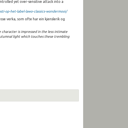
trolled yet over-sensitive attack into a
ti-op-het-label-lawo-classics-wondermooi/
sse verka, som ofte har ein kjenslerik og
e character is impressed in the less intimate
 autumnal light which touches these trembling