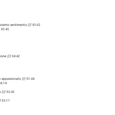
missimo sentimento /// 03:02
 03:45
ione /// 04:42
o appassionato /// 01:44
06:14
 /// 02:45
/ 05:17