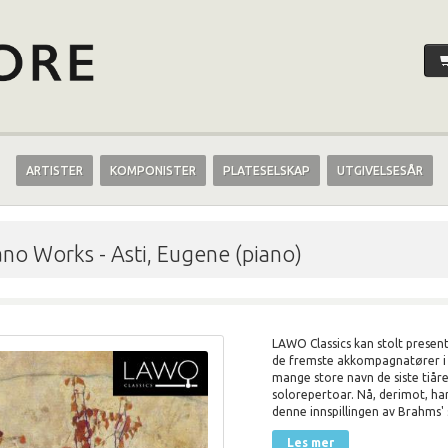
ARTISTER
KOMPONISTER
PLATESELSKAP
UTGIVELSESÅR
iano Works
-
Asti, Eugene (piano)
LAWO Classics kan stolt presen
de fremste akkompagnatører i 
mange store navn de siste tiå
solorepertoar. Nå, derimot, ha
denne innspillingen av Brahms' 
Les mer