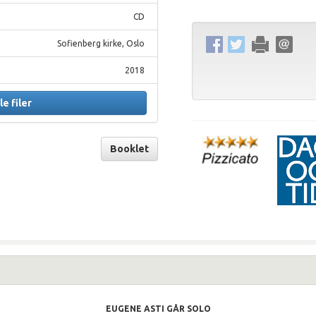
CD
Sofienberg kirke, Oslo
2018
le filer
Booklet
EUGENE ASTI GÅR SOLO