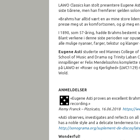
LAWO Classics kan stolt presentere Eugene As
siste tiårene, men han fremfører sjelden solo
«Brahms har alltid vært en av mine store liden
presse meg ut av komfortsonen, og gi meg en dy
I 1890, som 57-åring, hadde Brahms bestemt se
Blant verkene i denne siste perioden var opus
alle mulige nyanser, farger, tekstur og klanger
Eugene Asti
studerte ved Mannes College of 
School of Music and Drama og Trinity Laban Co
innspillinger er Felix Mendelssohns komplette
på LAWO er «Roser og Kjerlighed» (LWC1129)
Wold.
ANMELDELSER
«Eugene Asti proves an excellent Brahms
recording.»
Remy Franck – Pizzicato, 16.06.2018
https://ww
«Asti observes, investigates and reflects on a
has a noble style and a delicate tenderness 
http://sonograma.org/suplement-de-discos/lat
Wonderful!