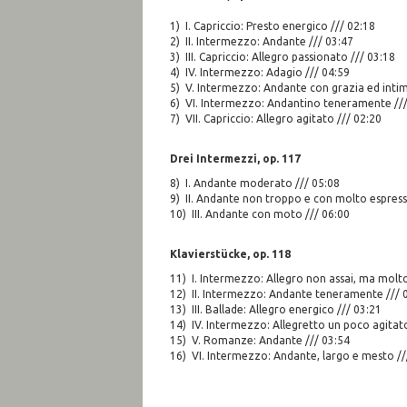
1) I. Capriccio: Presto energico /// 02:18
2) II. Intermezzo: Andante /// 03:47
3) III. Capriccio: Allegro passionato /// 03:18
4) IV. Intermezzo: Adagio /// 04:59
5) V. Intermezzo: Andante con grazia ed inti
6) VI. Intermezzo: Andantino teneramente ///
7) VII. Capriccio: Allegro agitato /// 02:20
Drei Intermezzi, op. 117
8) I. Andante moderato /// 05:08
9) II. Andante non troppo e con molto espress
10) III. Andante con moto /// 06:00
Klavierstücke, op. 118
11) I. Intermezzo: Allegro non assai, ma molt
12) II. Intermezzo: Andante teneramente /// 
13) III. Ballade: Allegro energico /// 03:21
14) IV. Intermezzo: Allegretto un poco agitato
15) V. Romanze: Andante /// 03:54
16) VI. Intermezzo: Andante, largo e mesto //