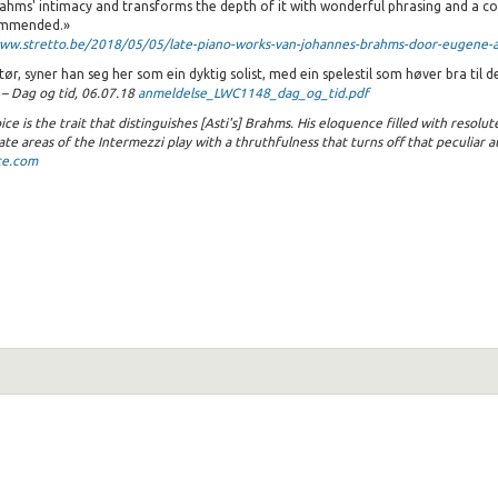
Brahms' intimacy and transforms the depth of it with wonderful phrasing and a con
commended.»
ww.stretto.be/2018/05/05/late-piano-works-van-johannes-brahms-door-eugene-as
, syner han seg her som ein dyktig solist, med ein spelestil som høver bra til de
 – Dag og tid, 06.07.18
anmeldelse_LWC1148_dag_og_tid.pdf
ce is the trait that distinguishes [Asti's]
Brahms
. His eloquence filled with resolut
ate areas of the Intermezzi play with a thruthfulness that turns off that peculiar
ice.com