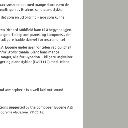
r han samarbeidet med mange store navn de
nspillingen av Brahms' sene pianostykker.
så det som en utfordring – noe som kunne
en Richard Mühlfeld ham til å begynne igjen.
lange erfaring som pianist og komponist, der
s tidligere hadde skrevet for instrumentet.
. Eugene underviser for tiden ved Guildhall
enfor Storbritannia. Blant hans mange
nger, alle for Hyperion. Tidligere utgivelser
nger og pianostykker (LWC1119) med Helene
nd atmospheric in a well-laid-out sound
mations suggested by the composer. Eugene Asti
nograma Magazine, 29.05.18.