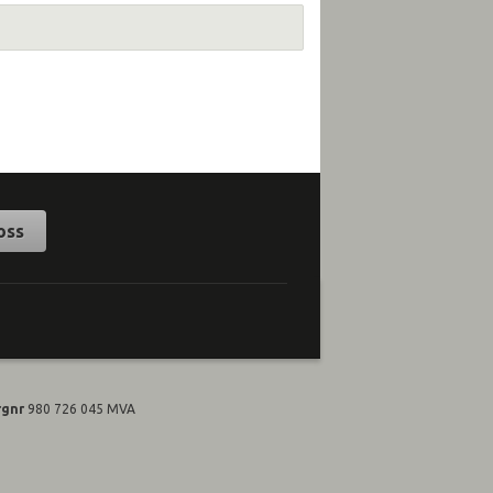
oss
rgnr
980 726 045 MVA