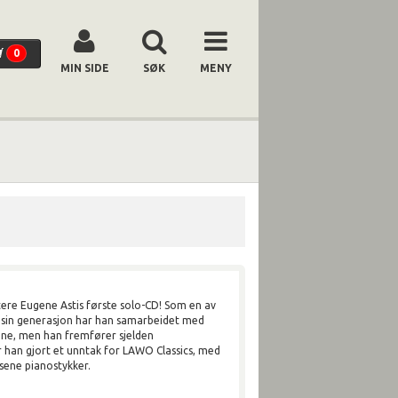
0
MIN SIDE
SØK
MENY
tere Eugene Astis første solo-CD! Som en av
sin generasjon har han samarbeidet med
rene, men han fremfører sjelden
r han gjort et unntak for LAWO Classics, med
sene pianostykker.