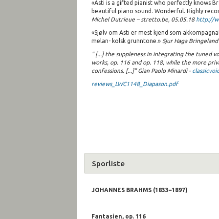
«Asti is a gifted pianist who perfectly knows 
beautiful piano sound. Wonderful. Highly re
Michel Dutrieue – stretto.be, 05.05.18
http://w
«Sjølv om Asti er mest kjend som akkompagnatør
melan- kolsk grunntone.»
Sjur Haga Bringeland
" [...] the suppleness in integrating the tuned voi
works, op. 116 and op. 118, while the more priv
confessions. [...]"
Gian Paolo Minardi -
classicvo
reviews_LWC1148_Diapason.pdf
Sporliste
JOHANNES BRAHMS (1833–1897)
Fantasien, op. 116