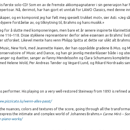
tis første solo-CD! Som en av de fremste akkompagnatører i sin generasjon ha
repertoar. Nå, derimot, har han gjort et unntak for LAWO Classics, med denne in
skaper, og en komponist jeg har følt meg spesielt trukket mot», sier Asti. «Jeg 
pere forståelse av, og tilknytning til, Brahms og hans musikk.»
g for å slutte med komponeringen, men bare et år senere inspirerte klarinettist
ene 116–118. Disse stykkene representerer derfor selve essensen av Brahms' livs
 er utforsket. Likevel mente hans venn Philipp Spitta at dette var ulikt alt Brahm
Music, New York, med Jeannette Haien, der han oppnådde gradene B.Mus. og M.A
nservatoire of Music and Dance, og han gir jevnlig mesterklasser både i og ut
 sanger og duetter, sanger av Fanny Mendelssohn og Clara Schumanns komplette sa
 med Helene Wold, Per Andreas Tønder og Vegard Lund, og Rikard Nordraaks sa
 performer. His playing on a very well-restored Steinway from 1893 is refined a
w.pizzicato.lu/wenn-alles-passt/
ll the nuances, colors and textures of the score, going through all the transfor
to express the intimate and complex world of Johannes Brahms.»
Carme Miró – So
e-piano-works/