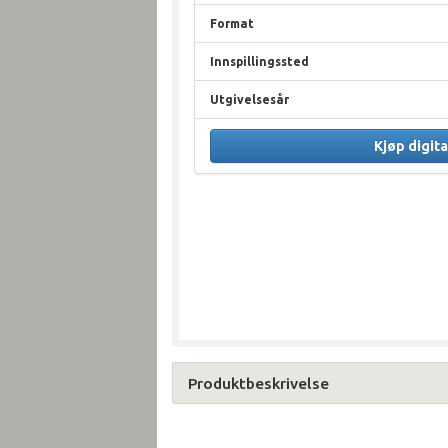
Format
Innspillingssted
Utgivelsesår
Kjøp digita
Produktbeskrivelse