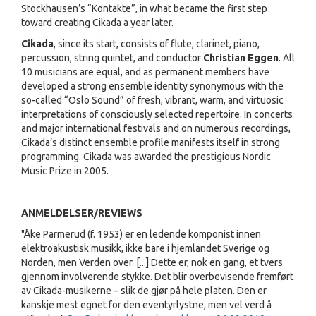
Stockhausen’s “Kontakte”, in what became the first step
toward creating Cikada a year later.
Cikada
, since its start, consists of flute, clarinet, piano,
percussion, string quintet, and conductor
Christian Eggen
. All
10 musicians are equal, and as permanent members have
developed a strong ensemble identity synonymous with the
so-called “Oslo Sound” of fresh, vibrant, warm, and virtuosic
interpretations of consciously selected repertoire. In concerts
and major international festivals and on numerous recordings,
Cikada’s distinct ensemble profile manifests itself in strong
programming. Cikada was awarded the prestigious Nordic
Music Prize in 2005.
ANMELDELSER/REVIEWS
"Åke Parmerud (f. 1953) er en ledende komponist innen
elektroakustisk musikk, ikke bare i hjemlandet Sverige og
Norden, men Verden over. [...] Dette er, nok en gang, et tvers
gjennom involverende stykke. Det blir overbevisende fremført
av Cikada-musikerne – slik de gjør på hele platen. Den er
kanskje mest egnet for den eventyrlystne, men vel verd å