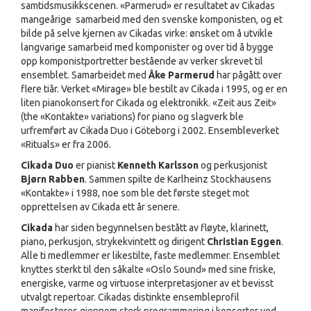
samtidsmusikkscenen. «Parmerud» er resultatet av Cikadas
mangeårige samarbeid med den svenske komponisten, og et
bilde på selve kjernen av Cikadas virke: ønsket om å utvikle
langvarige samarbeid med komponister og over tid å bygge
opp komponistportretter bestående av verker skrevet til
ensemblet. Samarbeidet med
Åke Parmerud
har pågått over
flere tiår. Verket «Mirage» ble bestilt av Cikada i 1995, og er en
liten pianokonsert for Cikada og elektronikk. «Zeit aus Zeit»
(the «Kontakte» variations) for piano og slagverk ble
urfremført av Cikada Duo i Göteborg i 2002. Ensembleverket
«Rituals» er fra 2006.
Cikada Duo
er pianist
Kenneth Karlsson
og perkusjonist
Bjørn Rabben
. Sammen spilte de Karlheinz Stockhausens
«Kontakte» i 1988, noe som ble det første steget mot
opprettelsen av Cikada ett år senere.
Cikada
har siden begynnelsen bestått av fløyte, klarinett,
piano, perkusjon, strykekvintett og dirigent
Christian Eggen
.
Alle ti medlemmer er likestilte, faste medlemmer. Ensemblet
knyttes sterkt til den såkalte «Oslo Sound» med sine friske,
energiske, varme og virtuose interpretasjoner av et bevisst
utvalgt repertoar. Cikadas distinkte ensembleprofil