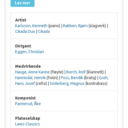
Les mer
Artist
Karlsson, Kenneth
(piano) |
Rabben, Bjørn
(slagverk) |
Cikada Duo
|
Cikada
Dirigent
Eggen, Christian
Medvirkende
Hauge, Anne Karine
(fløyte) |
Borch, Rolf
(klarinett) |
Hannisdal, Henrik
(fiolin) |
Foss, Bendik
(bratsj) |
Groh,
Hans Josef
(cello) |
Söderberg, Magnus
(kontrabass)
Komponist
Parmerud, Åke
Plateselskap
Lawo Classics