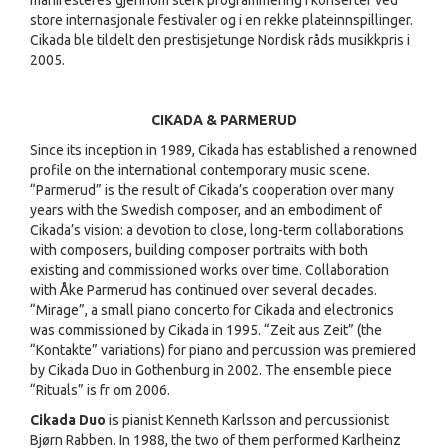
manifesteres gjennom sterk programmering i konserter ved
store internasjonale festivaler og i en rekke plateinnspillinger.
Cikada ble tildelt den prestisjetunge Nordisk råds musikkpris i
2005.
CIKADA & PARMERUD
Since its inception in 1989, Cikada has established a renowned
profile on the international contemporary music scene.
“Parmerud” is the result of Cikada’s cooperation over many
years with the Swedish composer, and an embodiment of
Cikada’s vision: a devotion to close, long-term collaborations
with composers, building composer portraits with both
existing and commissioned works over time. Collaboration
with Åke Parmerud has continued over several decades.
“Mirage”, a small piano concerto for Cikada and electronics
was commissioned by Cikada in 1995. “Zeit aus Zeit” (the
“Kontakte” variations) for piano and percussion was premiered
by Cikada Duo in Gothenburg in 2002. The ensemble piece
“Rituals” is fr om 2006.
Cikada Duo
is pianist Kenneth Karlsson and percussionist
Bjørn Rabben. In 1988, the two of them performed Karlheinz