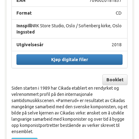
EAN
7090020181837
Format
CD
Innspill
NRK Store Studio, Oslo / Sofienberg kirke, Oslo
ingssted
Utgivelsesår
2018
Kjøp digitale filer
Booklet
Siden starten i 1989 har Cikada etablert en rendyrket og
velrenommert profil på den internasjonale
samtidsmusikkscenen. «Parmerud» er resultatet av Cikadas
mangeårige samarbeid med den svenske komponisten, og et
bilde på selve kjernen av Cikadas virke: ønsket om å utvikle
langvarige samarbeid med komponister og over tid å bygge
opp komponistportretter bestående av verker skrevet til
ensemblet.