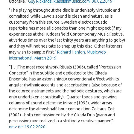
utforske."
Guy Rickards, klassiskmusikk.com, 06.02.2019
"The playing throughout the disc is undeniably virtuosic and
committed, while Lawo’s sound is clean and natural as is
customary from this source. Swedish electroacoustic
repertoire has more aficionados than one might expect (if my
experiences at the Huddersfield Contemporary Music Festival
at various times over the last thirty years are anything to go by)
and they will not hesitate to snap up this disc. Other listeners
may wish to sample first."
Richard Hanlon, Musicweb
International, March 2019
“[…]The most recent work Rituals (2006), called "Percussion
Concerto" in the subtitle and dedicated to the Cikada
Ensemble, has an astonishingly conventional effect with its
angular rhythmic accents and accentuations (also because of
the colored instruments and the melodic gestures, which are
only undertaken acoustically) ; Quarter tones and growing
columns of sound determine Mirage (1995), wider areas
determine the almost half-hour composition Zeit aus Zeit
(2002) - both commissioned by the Cikada Duo (piano and
percussion) and realized in a strikingly creative manner.”
nmz.de, 19.02.2020