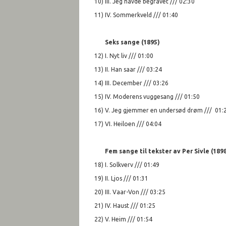
10) III. Jeg havde begravet /// 02:30
11) IV. Sommerkveld /// 01:40
Seks sange (1895)
12) I. Nyt liv /// 01:00
13) II. Han saar /// 03:24
14) III. December /// 03:26
15) IV. Moderens vuggesang /// 01:50
16) V. Jeg gjemmer en undersød drøm /// 01:
17) VI. Heiloen /// 04:04
Fem sange til tekster av Per Sivle (189
18) I. Solkverv /// 01:49
19) II. Ljos /// 01:31
20) III. Vaar-Von /// 03:25
21) IV. Haust /// 01:25
22) V. Heim /// 01:54