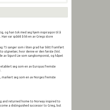
ig, og han tok med seg hjem inspirasjon til å
Han var spådd å bli en av Griegs store
 75 sanger som i liten grad har blitt framført
to utgivelser, hvor denne er den første (Vol.
bilde av Sigurd Lie som sangkomponist, og håpet
ar etablert seg som en av Europas fremste
.
ne, markert seg som en av Norges fremste
zig and returned home to Norway inspired to
come a distinguished successor to Grieg, but