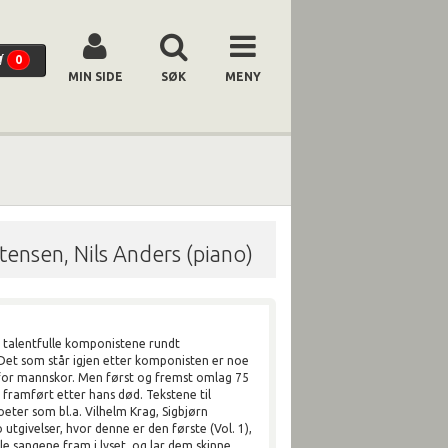
0
MIN SIDE
SØK
MENY
ensen, Nils Anders (piano)
g talentfulle komponistene rundt
. Det som står igjen etter komponisten er noe
for mannskor. Men først og fremst omlag 75
t framført etter hans død. Tekstene til
eter som bl.a. Vilhelm Krag, Sigbjørn
 utgivelser, hvor denne er den første (Vol. 1),
le sangene fram i lyset, og lar dem skinne.