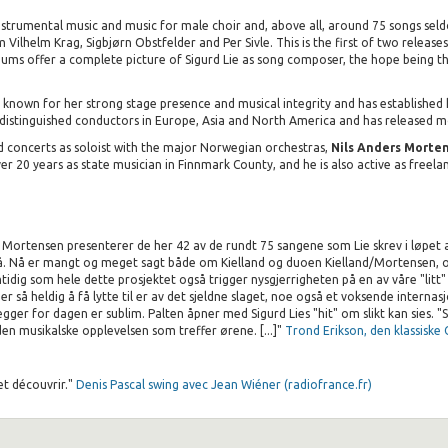
nstrumental music and music for male choir and, above all, around 75 songs sel
lhelm Krag, Sigbjørn Obstfelder and Per Sivle. This is the first of two releases
bums offer a complete picture of Sigurd Lie as song composer, the hope being th
s known for her strong stage presence and musical integrity and has established h
 distinguished conductors in Europe, Asia and North America and has released 
nd concerts as soloist with the major Norwegian orchestras,
Nils Anders Morte
er 20 years as state musician in Finnmark County, and he is also active as freela
s Mortensen presenterer de her 42 av de rundt 75 sangene som Lie skrev i løpet av
. Nå er mangt og meget sagt både om Kielland og duoen Kielland/Mortensen, og
amtidig som hele dette prosjektet også trigger nysgjerrigheten på en av våre "litt
r så heldig å få lytte til er av det sjeldne slaget, noe også et voksende internas
 legger for dagen er sublim. Palten åpner med Sigurd Lies "hit" om slikt kan sies
den musikalske opplevelsen som treffer ørene. [...]"
Trond Erikson, den klassiske
et découvrir."
Denis Pascal swing avec Jean Wiéner (radiofrance.fr)