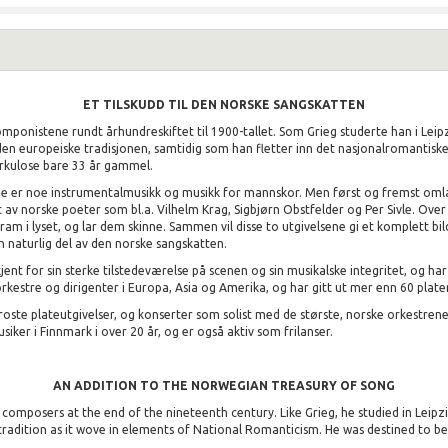
ET TILSKUDD TIL DEN NORSKE SANGSKATTEN
omponistene rundt århundreskiftet til 1900-tallet. Som Grieg studerte han i Leipz
europeiske tradisjonen, samtidig som han fletter inn det nasjonalromantiske. 
rkulose bare 33 år gammel.
ie er noe instrumentalmusikk og musikk for mannskor. Men først og fremst omlag
 av norske poeter som bl.a. Vilhelm Krag, Sigbjørn Obstfelder og Per Sivle. Over 
fram i lyset, og lar dem skinne. Sammen vil disse to utgivelsene gi et komplett 
en naturlig del av den norske sangskatten.
jent for sin sterke tilstedeværelse på scenen og sin musikalske integritet, og h
kestre og dirigenter i Europa, Asia og Amerika, og har gitt ut mer enn 60 plater
rroste plateutgivelser, og konserter som solist med de største, norske orkestre
iker i Finnmark i over 20 år, og er også aktiv som frilanser.
AN ADDITION TO THE NORWEGIAN TREASURY OF SONG
composers at the end of the nineteenth century. Like Grieg, he studied in Leip
adition as it wove in elements of National Romanticism. He was destined to be