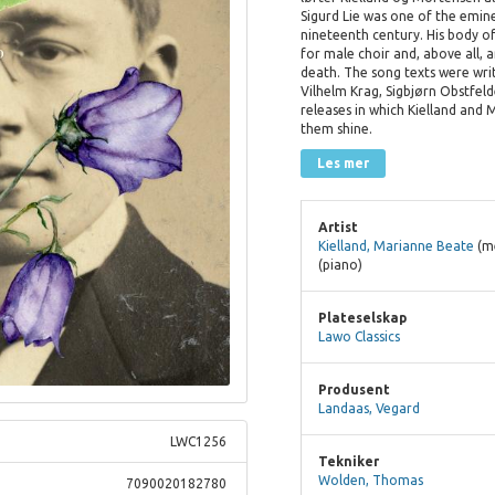
Sigurd Lie was one of the emin
nineteenth century. His body o
for male choir and, above all,
death. The song texts were wr
Vilhelm Krag, Sigbjørn Obstfelde
releases in which Kielland and 
them shine.
Les mer
Artist
Kielland, Marianne Beate
(m
(piano)
Plateselskap
Lawo Classics
Produsent
Landaas, Vegard
LWC1256
Tekniker
Wolden, Thomas
7090020182780