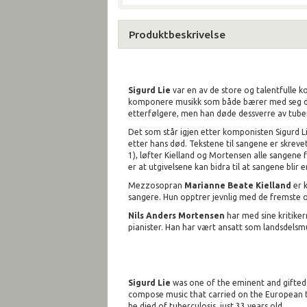
Produktbeskrivelse
Sigurd Lie
var en av de store og talentfulle k
komponere musikk som både bærer med seg den 
etterfølgere, men han døde dessverre av tube
Det som står igjen etter komponisten Sigurd L
etter hans død. Tekstene til sangene er skrevet
1), løfter Kielland og Mortensen alle sangene 
er at utgivelsene kan bidra til at sangene blir 
Mezzosopran
Marianne Beate Kielland
er k
sangere. Hun opptrer jevnlig med de fremste or
Nils Anders Mortensen
har med sine kritike
pianister. Han har vært ansatt som landsdelsmus
Sigurd Lie
was one of the eminent and gifted 
compose music that carried on the European tr
he died of tuberculosis, just 33 years old.