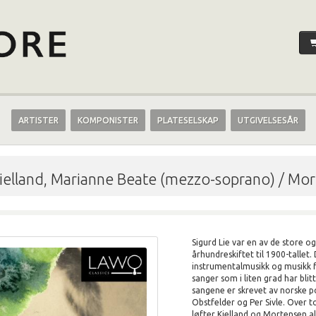
ARTISTER
KOMPONISTER
PLATESELSKAP
UTGIVELSESÅR
ielland, Marianne Beate (mezzo-soprano) / Mort
Sigurd Lie var en av de store o
århundreskiftet til 1900-tallet
instrumentalmusikk og musikk 
sanger som i liten grad har blit
sangene er skrevet av norske po
Obstfelder og Per Sivle. Over to
løfter Kielland og Mortensen al