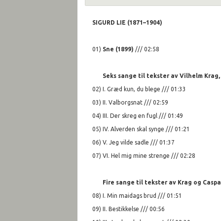
SIGURD LIE (1871–1904)
01)
Sne (1899)
/// 02:58
Seks sange til tekster av Vilhelm Krag,
02) I. Græd kun, du blege /// 01:33
03) II. Valborgsnat /// 02:59
04) III. Der skreg en fugl /// 01:49
05) IV. Alverden skal synge /// 01:21
06) V. Jeg vilde sadle /// 01:37
07) VI. Hel mig mine strenge /// 02:28
Fire sange til tekster av Krag og Caspa
08) I. Min maidags brud /// 01:51
09) II. Bestikkelse /// 00:56