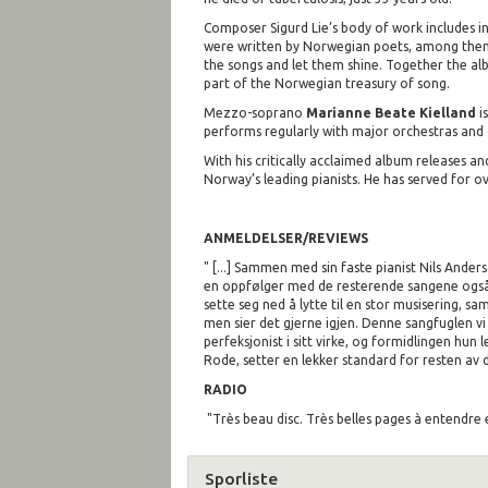
Composer Sigurd Lie’s body of work includes i
were written by Norwegian poets, among them Vi
the songs and let them shine. Together the al
part of the Norwegian treasury of song.
Mezzo-soprano
Marianne Beate Kielland
i
performs regularly with major orchestras and
With his critically acclaimed album releases a
Norway’s leading pianists. He has served for ov
ANMELDELSER/REVIEWS
" [...] Sammen med sin faste pianist Nils Ander
en oppfølger med de resterende sangene også
sette seg ned å lytte til en stor musisering, s
men sier det gjerne igjen. Denne sangfuglen vi e
perfeksjonist i sitt virke, og formidlingen hun
Rode, setter en lekker standard for resten av 
RADIO
"Très beau disc. Très belles pages à entendre 
Sporliste