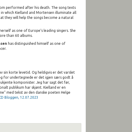
dom performed after his death. The song texts
 in which Kielland and Mortensen illuminate all
at they will help the songs become a natural
erself as one of Europe’s leading singers. She
more than 60 albums.
nsen
has distinguished himself as one of
ncer.
 sin korte levetid. Og heldigvis er det varslet
 for undertegnede er det igjen særs godt å
" ukjente komponister. Jeg har sagt det før,
jonalt publikum har skjønt. Kielland er en
. "Sne" med tekst av den danske poeten Helge
 CD Bloggen, 12.07.2023