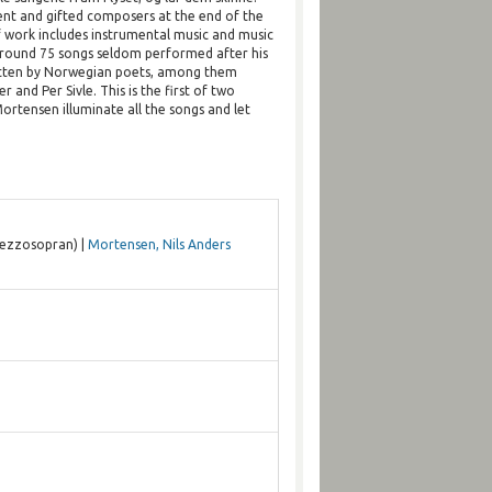
ent and gifted composers at the end of the
f work includes instrumental music and music
 around 75 songs seldom performed after his
itten by Norwegian poets, among them
r and Per Sivle. This is the first of two
Mortensen illuminate all the songs and let
ezzosopran) |
Mortensen, Nils Anders