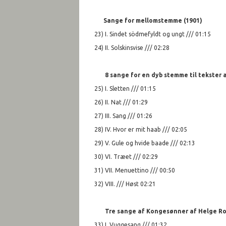
Sange for mellomstemme (1901)
23) I. Sindet södmefyldt og ungt /// 01:15
24) II. Solskinsvise /// 02:28
8 sange for en dyb stemme til tekster
a
25) I. Sletten /// 01:15
26) II. Nat /// 01:29
27) III. Sang /// 01:26
28) IV. Hvor er mit haab /// 02:05
29) V. Gule og hvide baade /// 02:13
30) VI. Træet /// 02:29
31) VII. Menuettino /// 00:50
32) VIII. /// Høst 02:21
Tre sange af Kongesønner af Helge R
33) I. Vuggesang /// 01:32