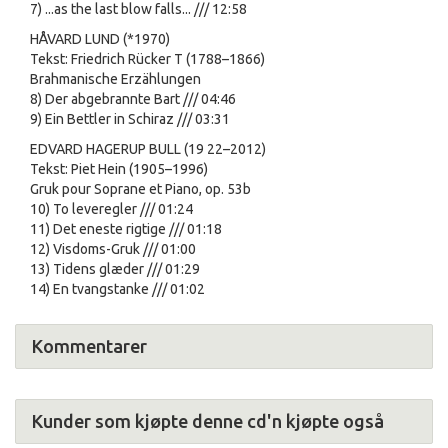
7) ...as the last blow falls... /// 12:58
HÅVARD LUND (*1970)
Tekst: Friedrich Rücker T (1788–1866)
Brahmanische Erzählungen
8) Der abgebrannte Bart /// 04:46
9) Ein Bettler in Schiraz /// 03:31
EDVARD HAGERUP BULL (19 22–2012)
Tekst: Piet Hein (1905–1996)
Gruk pour Soprane et Piano, op. 53b
10) To leveregler /// 01:24
11) Det eneste rigtige /// 01:18
12) Visdoms-Gruk /// 01:00
13) Tidens glæder /// 01:29
14) En tvangstanke /// 01:02
Kommentarer
Kunder som kjøpte denne cd'n kjøpte også