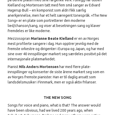
på denne platen med sine fargerike verk. I tillegg har duoen
Kielland og Mortensen tatt med fem små sanger av Edvard
Hagerup Bull – en komponist som aldri fikk særlig
anerkjennelse, men har et helt særegent tonespråk. «The New
Song» er en plate som portretterer den moderne
lied/chanson/sang, og viser at besetningen sang og klaver
fremdeles er like moderne.
Mezzosopran
Marianne Beate Kielland
er en av Norges
mest profilerte sangere i dag. Hun opptrer jevnlig med de
fremste orkestre og dirigenter i Europa og Japan, og har med
sine over 40 innspillinger markert seg særdeles positivt på det
internasjonale platemarkedet.
Pianist
Nils Anders Mortensen
har med flere plate-
innspillinger og konserter de siste årene markert seg som en
av Norges fremste pianister. Han er til daglig ansatt som
landsdelsmusiker i Finnmark, men er også aktiv frilanser.
THE NEW SONG
Songs for voice and piano, what is that? The answer would
have been obvious, had we lived 200 years ago, when