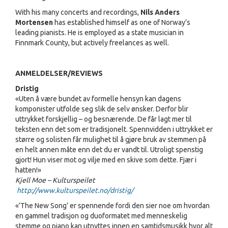
With his many concerts and recordings,
Nils Anders
Mortensen
has established himself as one of Norway’s
leading pianists. He is employed as a state musician in
Finnmark County, but actively freelances as well.
ANMELDELSER/REVIEWS
Dristig
«Uten å være bundet av formelle hensyn kan dagens
komponister utfolde seg slik de selv ønsker. Derfor blir
uttrykket forskjellig – og besnærende. De får lagt mer til
teksten enn det som er tradisjonelt. Spennvidden i uttrykket er
større og solisten får mulighet til å gjøre bruk av stemmen på
en helt annen måte enn det du er vandt til. Utroligt spenstig
gjort! Hun viser mot og vilje med en skive som dette. Fjær i
hatten!»
Kjell Moe – Kulturspeilet
http://www.kulturspeilet.no/dristig/
«’The New Song’ er spennende fordi den sier noe om hvordan
en gammel tradisjon og duoformatet med menneskelig
stemme og piano kan utnyttes innen en samtidsmusikk hvor alt