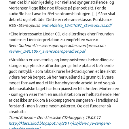
men det blir aldri kjedelig. For Kielland synger strålende, og
Mortensen ligge ikke noe tilbake på pianoet sitt. For de
audiofile har Lawo truffet sentrumsblink igjen. [...] Sånn skal
det rett og slett låte. Dette er referanseklasse. Punktum.»
RES - Stereopluss
anmeldelse_LWC1097_stereopluss.pdf
«Eine interessante Lieder CD, die allerdings eher Freunden
moderner Liedinterpretation zu empfehlen wäre.»
Sven Godenrath – svensopernparadies.wordpress.com
review_LWC1097_svensopernparadies.pdf
«Musikken er ørevennlig, og komponistenes behandling av
klanger og rytmiske utfordringer gir hele plata et befriende
godt inntrykk - som faktisk fører lied-tradisjonen et lite skritt
videre her på berget. Så her har Kielland all grunn til å være
meget fornøyd med et litt banebrytende arbeid. Med seg på
det musikalske laget har hun pianisten Nils Anders Mortensen
- som igjen viser frem en musikalitet som er helt strålende. Her
er det ikke snakk om å akkompagnere sangeren - i tradisjonell
forstand - men å være medmusikeren. Og det fungerer så
absolutt.»
Trond Erikson – Den klassiske CD-bloggen, 19.03.17
http://klassiskcd.blogspot.no/2017/03/den-nye-sangens-