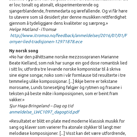
er lov; tonalt og atonalt, eksperimenterende og
sjangerblandende, fremmedarta og iørefallende. Og vi får høre
to utøvere som så desidert yter denne musikken rettferdighet
gjennom å tydeliggjøre dens kvaliteter og særpreg.»
Helge Matland - iTromsø
http://www.itromso.no/feedback/anmeldelser/2016/07/01/F
ornyer-lied-tradisjonen-12971878.ece
Ny norsk song
«No har den påhittsame norske mezzosopranen Marianne
Beate Kielland, som nok har sunge ein god dose romantisk lied
i sitt liv, utfordra tre levande norske komponistar til å skriva
sine eigne songar, noko som i vår formlause tid resulterte i tre
temmeleg ulike komposisjonar. [...] Ikkje berre er tekstane
morosame, Lunds tonesetjing følgjer òg rytmen og frasane i
teksten på beste måte i komposisjonen, som er beint fram
vakker.»
Sjur Haga Bringeland – Dag og tid
anmeldelse_LWC1097_dagogtid.pdf
«Resultatet er blitt en plate med moderne klassisk musikk for
sang og klaver som varierer fra atonale stykker til langt mer
melodiøse komposisjoner. [...] Visst kan det være utfordrende,