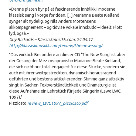
utfordringer.html
«Denne platen byr på et fascinerende innblikk i moderne
klassisk sang i Norge for tiden. [...] Marianne Beate Kielland
synger alt nydelig, og Nils Anders Mortensens
akkompagnement – og tidvise vokale innskudd – ideelt. Flott
lyd, også.»
Guy Rickards – Klassiskmusikk.com, 24.04.17
http://klassiskmusikk.com/review/the-new-song/
"Das wirklich Besondere an dieser CD ‘The New Song’ ist aber
der Gesang der Mezzosopranistin Marianne Beate Kielland,
die sich nicht nur total engagiert für diese Stücke, sondern sie
auch mit ihrer weitgestreckten, dynamisch herausragend
geführten und bestens artikulierenden Stimme ganz attraktiv
singt. In Sachen Textverständlichkeit und Dramaturgie ist
diese Aufnahme ein Lehrstück für jede Sängerin (Lawo LWC
1097)."
Pizzicato
review_LWC1097_pizzicato.pdf