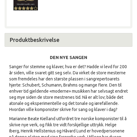
Produktbeskrivelse
DEN NYE SANGEN
Sanger for stemme og klaver, hva er det? Hadde vi levd for 200
år siden, ville svaret gitt seg selv. Da virket de store mesterne
som fremdeles har den største plassen i sangrepertoarets
hjerte: Schubert, Schumann, Brahms og mange flere. Den til
enhver tid gjeldende «moderne» musikken har selvsagt endret
seg mye siden de store mestrenes tid. Nå er alt lov; både det
atonale og eksperimentelle og det tonale og iørefallende.
Hvordan ville komponister skrive for sang og klaver i dag?
Marianne Beate Kielland utfordret tre norske komponister til å
skrive nye verk, og fikk tre vidt forskjellige uttrykk. Helge
Iberg, Henrik Hellstenius og Håvard Lund er hovedpersonene