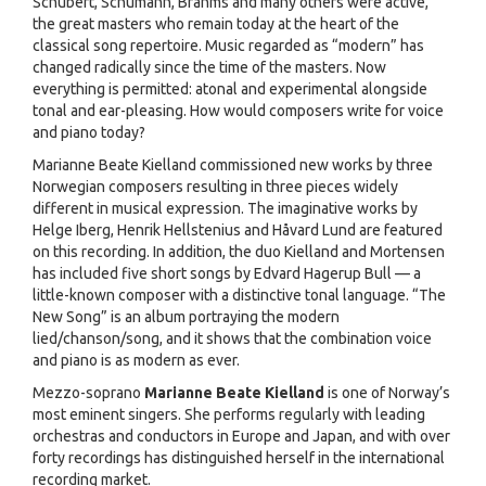
Schubert, Schumann, Brahms and many others were active,
the great masters who remain today at the heart of the
classical song repertoire. Music regarded as “modern” has
changed radically since the time of the masters. Now
everything is permitted: atonal and experimental alongside
tonal and ear-pleasing. How would composers write for voice
and piano today?
Marianne Beate Kielland commissioned new works by three
Norwegian composers resulting in three pieces widely
different in musical expression. The imaginative works by
Helge Iberg, Henrik Hellstenius and Håvard Lund are featured
on this recording. In addition, the duo Kielland and Mortensen
has included five short songs by Edvard Hagerup Bull — a
little-known composer with a distinctive tonal language. “The
New Song” is an album portraying the modern
lied/chanson/song, and it shows that the combination voice
and piano is as modern as ever.
Mezzo-soprano
Marianne Beate Kielland
is one of Norway’s
most eminent singers. She performs regularly with leading
orchestras and conductors in Europe and Japan, and with over
forty recordings has distinguished herself in the international
recording market.