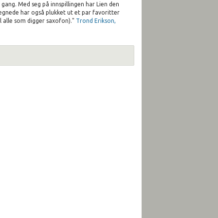
te gang. Med seg på innspillingen har Lien den
egnede har også plukket ut et par favoritter
il alle som digger saxofon)."
Trond Erikson,