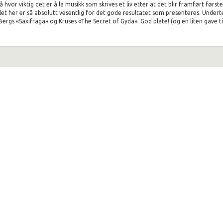
 hvor viktig det er å la musikk som skrives et liv etter at det blir framført førs
let her er så absolutt vesentlig for det gode resultatet som presenteres. Undert
Bergs «Saxifraga» og Kruses «The Secret of Gyda». God plate! (og en liten gave t