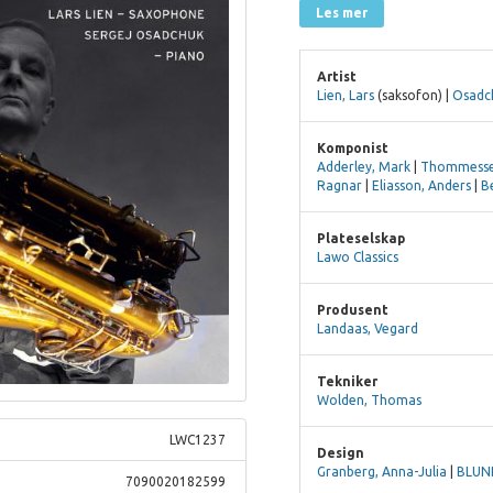
Les mer
Artist
Lien, Lars
(saksofon) |
Osadch
Komponist
Adderley, Mark
|
Thommesse
Ragnar
|
Eliasson, Anders
|
B
Plateselskap
Lawo Classics
Produsent
Landaas, Vegard
Tekniker
Wolden, Thomas
LWC1237
Design
Granberg, Anna-Julia
|
BLUN
7090020182599