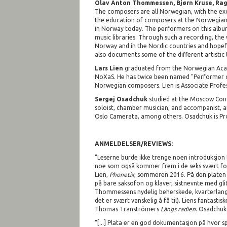
Olav Anton Thommessen, Bjørn Kruse, Rag
The composers are all Norwegian, with the exc
the education of composers at the Norwegian 
in Norway today. The performers on this album 
music libraries. Through such a recording, th
Norway and in the Nordic countries and hopefu
also documents some of the different artisti
Lars Lien
graduated from the Norwegian Acade
NoXaS. He has twice been named "Performer of
Norwegian composers. Lien is Associate Profes
Sergej Osadchuk
studied at the Moscow Conse
soloist, chamber musician, and accompanist, 
Oslo Camerata, among others. Osadchuk is Pro
ANMELDELSER/REVIEWS:
"Leserne burde ikke trenge noen introduksjon ti
noe som også kommer frem i de seks svært for
Lien,
Phonetix
, sommeren 2016. På den platen 
på bare saksofon og klaver, sistnevnte med gli
Thommessens nydelig beherskede, kvarterlan
det er svært vanskelig å få til). Liens fantastis
Thomas Tranströmers
Längs radien
. Osadchuk
"[...] Plata er en god dokumentasjon på hvor s