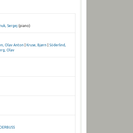
uk, Sergej
(piano)
n, Olav Anton
|
Kruse, Bjørn
|
Söderlind,
erg, Olav
DERBUSS