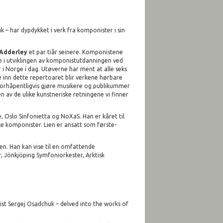
k – har dypdykket i verk fra komponister i sin
Adderley
et par tiår seinere. Komponistene
e i utviklingen av komponistutdanningen ved
 i Norge i dag. Utøverne har ment at alle seks
e inn dette repertoaret blir verkene hørbare
orhåpentligvis gjøre musikere og publikummer
v de ulike kunstneriske retningene vi finner
Oslo Sinfonietta og NoXaS. Han er kåret til
e komponister. Lien er ansatt som første-
en. Han kan vise til en omfattende
 Jönkjöping Symfoniorkester, Arktisk
nist Sergej Osadchuk – delved into the works of