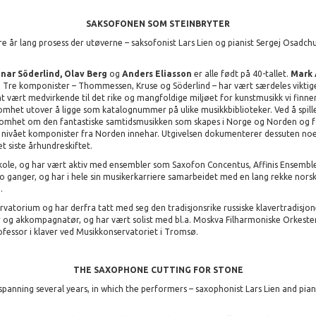
SAKSOFONEN SOM STEINBRYTER
e år lang prosess der utøverne – saksofonist Lars Lien og pianist Sergej Osadchu
nar Söderlind, Olav Berg
og
Anders Eliasson
er alle født på 40-tallet.
Mark 
n. Tre komponister – Thommessen, Kruse og Söderlind – har vært særdeles viktig
 vært medvirkende til det rike og mangfoldige miljøet for kunstmusikk vi finner
somhet utover å ligge som katalognummer på ulike musikkbiblioteker. Ved å spill
omhet om den fantastiske samtidsmusikken som skapes i Norge og Norden og f
vået komponister fra Norden innehar. Utgivelsen dokumenterer dessuten noen a
t siste århundreskiftet.
le, og har vært aktiv med ensembler som Saxofon Concentus, Affinis Ensemble, 
 ganger, og har i hele sin musikerkarriere samarbeidet med en lang rekke norsk
.
atorium og har derfra tatt med seg den tradisjonsrike russiske klavertradisjon
og akkompagnatør, og har vært solist med bl.a. Moskva Filharmoniske Orkester,
fessor i klaver ved Musikkonservatoriet i Tromsø.
THE SAXOPHONE CUTTING FOR STONE
 spanning several years, in which the performers – saxophonist Lars Lien and pia