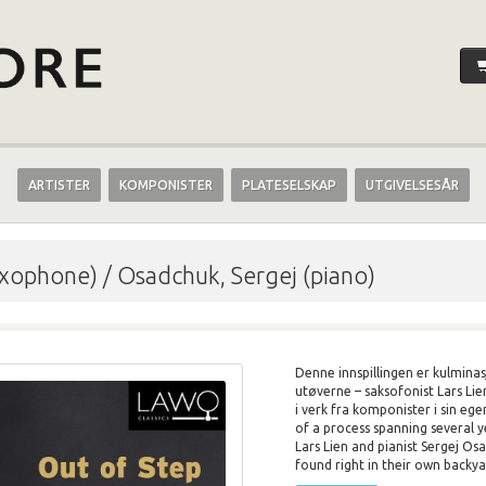
ARTISTER
KOMPONISTER
PLATESELSKAP
UTGIVELSESÅR
axophone) / Osadchuk, Sergej (piano)
Denne innspillingen er kulminas
utøverne – saksofonist Lars Lie
i verk fra komponister i sin eg
of a process spanning several y
Lars Lien and pianist Sergej O
found right in their own backya