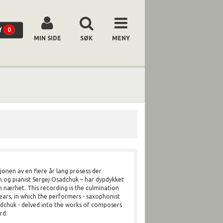
0
MIN SIDE
SØK
MENY
jonen av en flere år lang prosess der
n og pianist Sergej Osadchuk – har dypdykket
en nærhet. This recording is the culmination
ears, in which the performers - saxophonist
sadchuk - delved into the works of composers
rd.