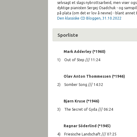
selvsagt et slags nybrottsarbeid, men viser også
dyktige pianisten Sergej Osadchuk - og samspil
på plata (om det er lov å nevne) - blant annet 
Den klassiske CD Bloggen, 31.10.2022
Sporliste
Mark Adderley (*1960)
1) Out of Step /// 11:24
Olav Anton Thommessen (*1946)
2) Somber Song /// 14:32
Bjørn Kruse (*1946)
3) The Secret of Gyda /// 06:24
Ragnar Söderlind (*1945)
4) Friesische Landschaft /// 07:25