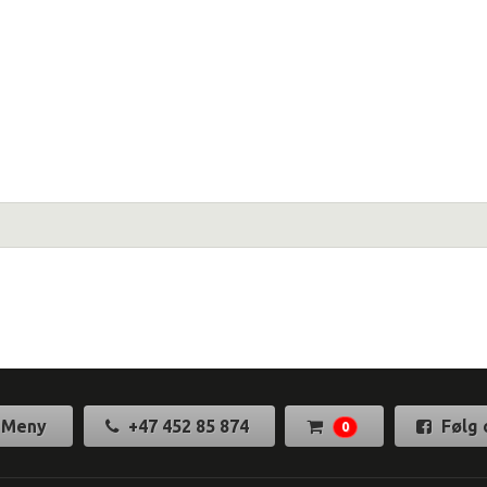
Meny
+47 452 85 874
Følg 
0