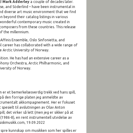
nd
Mark Adderley
a couple of decades later.
e, and Söderlind – have been instrumental in
nd diverse art music environment that we find
 beyond their catalog listings in various
he wonderful contemporary music created in
 composers from these countries. This release
f the millennium.
ffinis Ensemble, Oslo Sinfonietta, and
 career has collaborated with a wide range of
 Arctic University of Norway.
tion. He has had an extensive career as a
hony Orchestra, Arctic Philharmonic, and
iversity of Norway.
n er et bemerkelsesverdig trekk ved hans spill,
på den forrige platen jeg anmeldte av
 instrumentalt akkompagnement. Her er fokuset
spesielt til avslutningen av Olav Anton
l; det virker så lett (men jeg er sikker på at
m
(1986-8), en rent instrumentell utvidelse av
ssiskmusikk.com, 19.09.2022
Å spre kunnskap om musikken som her spilles er