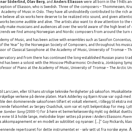
nar Söderlind, Olav Berg
, and
Anders Eliasson
were all born in the 1940s a
eption of Eliasson, who is Swedish. Three of the composers – Thommessen, Krus
Academy of Music in Oslo. They have all undoubtedly contributed to the rich a
believe all six works here deserve to be realized into sound, and given attention
e works become audible and alive. The artists also want to draw attention to t
lly make musicians and audiences all over the world aware of the high level of
c trends we find among Norwegian and Nordic composers from around the turn o
my of Music, and has been active with ensembles such as Saxofon Concentus, A
 the Year" by the Norwegian Society of Composers, and throughout his musical
sor of Classical Saxophone at the Academy of Music, University of Tromsø – The
rvatory and from there has continued the long-established Russian piano tradi
and has been a soloist with the Moscow Philharmonic Orchestra, Jönköping Symp
fessor of Piano at the Academy of Music, University of Tromsø – The Arctic Un
l Lars Lien, eller til hans utrolige tekniske ferdigheter på saksofon. Musikalitete
skjellige verkene på denne platen. Mark Adderley og Bjørn Kruse var også med 
ble den dominerende saksofonen tilført et vokalt element, i tillegg til ekstra
trende følsomhet av Sergey Osadchuk, som var et nytt bekjentskap for meg. Lytt 
ge
Somber Song
(2000-1) for å høre et bemerkelsesverdig mykt og delikat duettspil
ke evne til å holde lange, melodiske linjer settes på prøve i Anders Eliassons
Poe
s akkompagnement er en modell av subtilitet og nyanser. [...]" Guy Rickards, kla
pennende repertoaret for dette instrumentet er - selv sett ut fra norske øyne. 