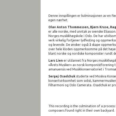
Denne innspillingen er kulminasjonen av en fler
egen nærhet.
Olav Anton Thommessen, Bjørn Kruse, Rag
er alle norske, med unntak av svenske Eliasso
Norges musikkhøgskole i Oslo. De har utvilsomt
verk virkelig fortjener lydfesting og oppmerk
og levende. De ønsker også å skape oppmerks
over hele kloden oppmerksomme på det høye ni
blant norske og nordiske komponister rundt de
Lars Lien
er utdannet fra Norges musikkhøgsko
«Årets Musiker» av norsk komponistforening to
amanuensis ved Musikkonservatoriet i Tromsø
Sergej Osadchuk
studerte ved Moskva Konserv
konsertvirksomhet som solist, kammermusiker 
Filharmoni og Oslo Camerata. Osadchuk er pro
This recording is the culmination of a process
composers found right in their own backyard.