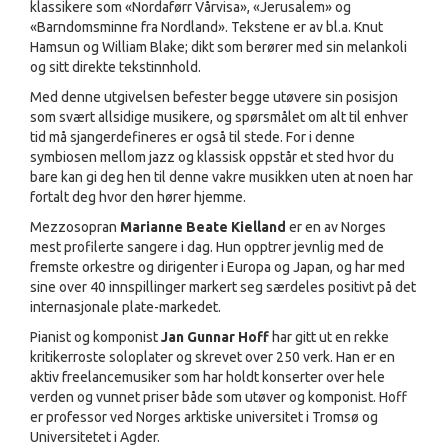
klassikere som «Nordaførr Vårvisa», «Jerusalem» og
«Barndomsminne fra Nordland». Tekstene er av bl.a. Knut
Hamsun og William Blake; dikt som berører med sin melankoli
og sitt direkte tekstinnhold.
Med denne utgivelsen befester begge utøvere sin posisjon
som svært allsidige musikere, og spørsmålet om alt til enhver
tid må sjangerdefineres er også til stede. For i denne
symbiosen mellom jazz og klassisk oppstår et sted hvor du
bare kan gi deg hen til denne vakre musikken uten at noen har
fortalt deg hvor den hører hjemme.
Mezzosopran
Marianne Beate Kielland
er en av Norges
mest profilerte sangere i dag. Hun opptrer jevnlig med de
fremste orkestre og dirigenter i Europa og Japan, og har med
sine over 40 innspillinger markert seg særdeles positivt på det
internasjonale plate-markedet.
Pianist og komponist
Jan Gunnar Hoff
har gitt ut en rekke
kritikerroste soloplater og skrevet over 250 verk. Han er en
aktiv freelancemusiker som har holdt konserter over hele
verden og vunnet priser både som utøver og komponist. Hoff
er professor ved Norges arktiske universitet i Tromsø og
Universitetet i Agder.