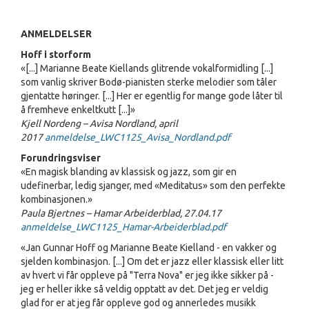
ANMELDELSER
Hoff i storform
«[...] Marianne Beate Kiellands glitrende vokalformidling [...]
som vanlig skriver Bodø-pianisten sterke melodier som tåler
gjentatte høringer. [...] Her er egentlig for mange gode låter til
å fremheve enkeltkutt [...]»
Kjell Nordeng – Avisa Nordland, april
2017
anmeldelse_LWC1125_Avisa_Nordland.pdf
Forundringsviser
«En magisk blanding av klassisk og jazz, som gir en
udefinerbar, ledig sjanger, med «Meditatus» som den perfekte
kombinasjonen.»
Paula Bjertnes – Hamar Arbeiderblad, 27.04.17
anmeldelse_LWC1125_Hamar-Arbeiderblad.pdf
«Jan Gunnar Hoff og Marianne Beate Kielland - en vakker og
sjelden kombinasjon. [...] Om det er jazz eller klassisk eller litt
av hvert vi får oppleve på "Terra Nova" er jeg ikke sikker på -
jeg er heller ikke så veldig opptatt av det. Det jeg er veldig
glad for er at jeg får oppleve god og annerledes musikk