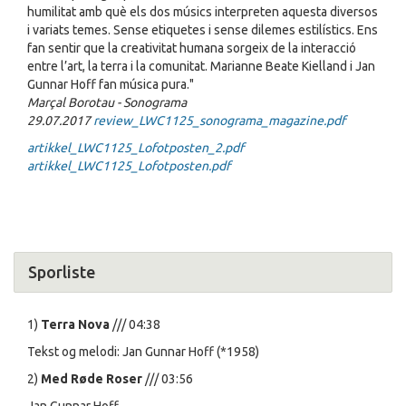
humilitat amb què els dos músics interpreten aquesta diversos
i variats temes. Sense etiquetes i sense dilemes estilístics. Ens
fan sentir que la creativitat humana sorgeix de la interacció
entre l’art, la terra i la comunitat. Marianne Beate Kielland i Jan
Gunnar Hoff fan música pura."
Marçal Borotau - Sonograma
29.07.2017
review_LWC1125_sonograma_magazine.pdf
artikkel_LWC1125_Lofotposten_2.pdf
artikkel_LWC1125_Lofotposten.pdf
Sporliste
1)
Terra Nova
/// 04:38
Tekst og melodi: Jan Gunnar Hoff (*1958)
2)
Med Røde Roser
/// 03:56