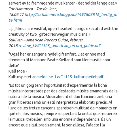
servert av to fremragende musikanter - det holder lenge det.»
Tor Hammerø – Tor de Jazz,
18.06.17
http://torhammero.blogg.no/1497803816_herlig_m
te.html
«[...] these are wistful, open-hearted songs executed with the
creativity of two gifted Norwegian musicians.»
Sullivan – American Record Guide, februar
2018
review_LWC1125_american_record_guide.pdf
"Også her er sangene nydelig framført. Det er noe med
stemmen til Marianne Beate Kielland som kler musikk som
dette"
Kjell Moe -
Kulturspeilet
anmeldelse_LWC1125_kulturspeilet.pdf
"És tot un goig tenir l’oportunitat d’experimentar la bona
música interpretada per dos destacats músics enamorats de la
natura i de la música. Musicalment el duo funciona amb una
gran llibertat i amb un estil interpretatiu elaborat i precís. Al
llarg de les tretze cançons apareixen multitud de moments en
què els dos músics, sempre respectant la unitat que requereix
la música, treballen amb una enorme independència. És un
encert que sigui, precisament, la senzillesa, l’afecte i la