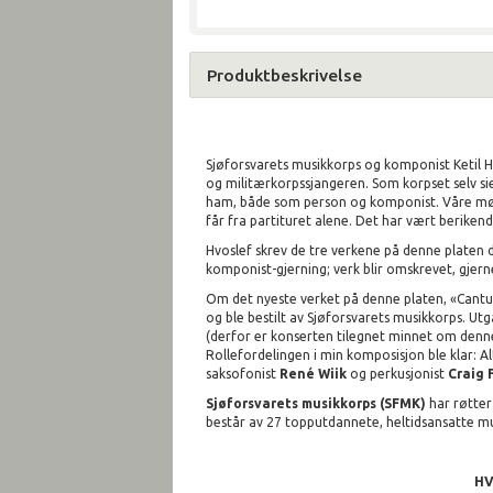
Produktbeskrivelse
Sjøforsvarets musikkorps og komponist Ketil H
og militærkorpssjangeren. Som korpset selv sie
ham, både som person og komponist. Våre møter
får fra partituret alene. Det har vært berikend
Hvoslef skrev de tre verkene på denne platen 
komponist-gjerning; verk blir omskrevet, gjerne 
Om det nyeste verket på denne platen, «Cantus L
og ble bestilt av Sjøforsvarets musikkorps. Utg
(derfor er konserten tilegnet minnet om denn
Rollefordelingen i min komposisjon ble klar: A
saksofonist
René Wiik
og perkusjonist
Craig 
Sjøforsvarets musikkorps (SFMK)
har røtter
består av 27 topputdannete, heltidsansatte m
HV