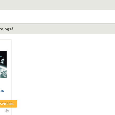
te også
 In