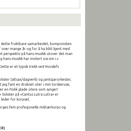
il dette fruktbare samarbeidet, komponisten
f over mange år og for å ha blitt kjent med
 et perspektiv på hans musikk utover det man
 hans musikk har invitert oss inn i.»
ette er et typisk trekk ved Hvoslefs
ister (altsax/slagverk) og janitsjarorkester,
t jeg fant en druknet oter i min torskeruse,
er en flokk glade otere som synger!
 Solister på «Cantus Lutra Lutra» er
 leder for korpset.
 Norges fem profesjonelle militærkorps og
ER)