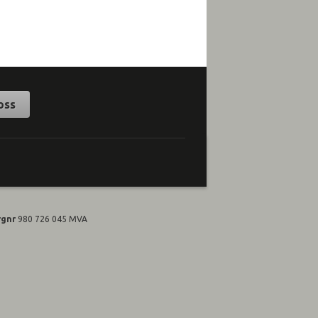
oss
rgnr
980 726 045 MVA