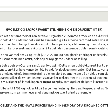
HVOSLEF OG SJØFORSVARET
(TIL MINNE OM EN DRUKNET OTER)
voslef har samarbeidet i en årrekke. Utgivelsen «L’homme armé» er en hyllest t
r det: «For SFMK har det vært helt uvurderlig å få arbeide tett med Ketil Hvosle
 med ham har gitt oss stor innsikt i hans personlige tilnærming til musikk og
e for Sjøforsvarets musikkorps å få ta del i den berusende boblen som Hvoslef og
da han var mellom 73 og 79 år (2012–2018), og han gjorde endringer underveis. D
i samarbeid med artist, helt opp til (og gjerne under) innspilling.
utra Lutra» (Oterens sang), sier Hvoslef: «Dette er en dobbel-konsert for to sol
angspunkt for hele konserten ble to vidt forskjellige momenter. Det første var a
e uheldige oter). Som motsetning ble jeg gjort oppmerksom på en video som vis
ltsaxen spiller de syngende, mens slagverket trekkes mer mot oteren på bunnen.»
Farr
. Dirigent på innspillingen er
Ingar Bergby
, som også er tidligere kunstnerisk
 tilbake til 1792 og holder til på Bergenhus festning i Bergen. Korpset er et av
usikere, som sammen utgjør et dynamisk og svært allsidig ensemble.
OSLEF AND THE NAVAL FORCES’ BAND
(IN MEMORY OF A DROWNED OTT