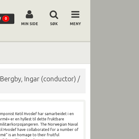
0
MIN SIDE
SØK
MENY
Bergby, Ingar (conductor) /
mponist Ketil Hvoslef har samarbeidet i en
mé» er en hyllest til dette fruktbare
militærkorpssjangeren. The Norwegian Naval
il Hvoslef have collaborated for a number of
mé” is an homage to their fruitful