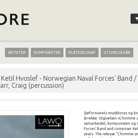
ARTISTER
KOMPONISTER
PLATESELSKAP
UTGIVELSESÅR
Ketil Hvoslef
-
Norwegian Naval Forces' Band / 
arr, Craig (percussion)
Sjøforsvarets musikkorps og ko
årrekke. Utgivelsen «L’homme ar
samarbeidet, komponisten og 
Forces’ Band and composer Ket
years. The release “L’homme ar