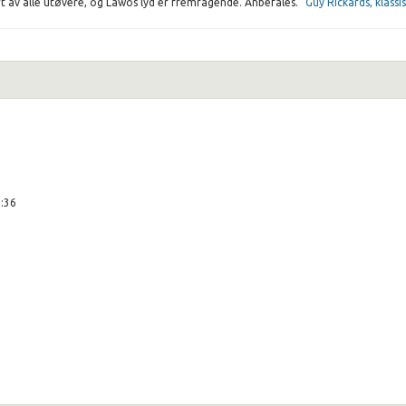
rt av alle utøvere, og Lawos lyd er fremragende. Anbefales."
Guy Rickards, klass
0:36