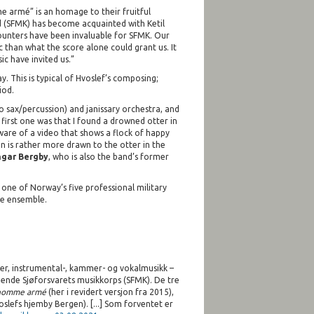
 armé” is an homage to their fruitful
d (SFMK) has become acquainted with Ketil
counters have been invaluable for SFMK. Our
c than what the score alone could grant us. It
c have invited us.”
 This is typical of Hvoslef’s composing;
iod.
to sax/percussion) and janissary orchestra, and
first one was that I found a drowned otter in
are of a video that shows a flock of happy
on is rather more drawn to the otter in the
ngar Bergby
, who is also the band’s former
 one of Norway’s five professional military
le ensemble.
ster, instrumental-, kammer- og vokalmusikk –
ragende Sjøforsvarets musikkorps (SFMK). De tre
homme armé
(her i revidert versjon fra 2015),
slefs hjemby Bergen). [...] Som forventet er