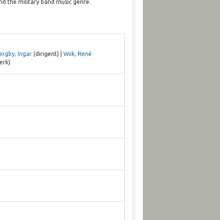
nd the military band music genre.
ergby, Ingar
(dirigent) |
Wiik, René
erk)