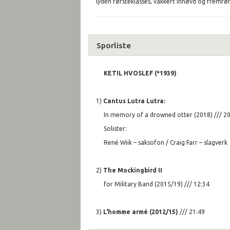
lyden førsteklasses, vakkert innøvd og fremfø
Sporliste
KETIL HVOSLEF (*1939)
1)
Cantus Lutra Lutra:
In memory of a drowned otter (2018) /// 2
Solister:
René Wiik – saksofon / Craig Farr – slagverk
2)
The Mockingbird II
for Military Band (2015/19) /// 12:34
3)
L'homme armé (2012/15)
/// 21:49