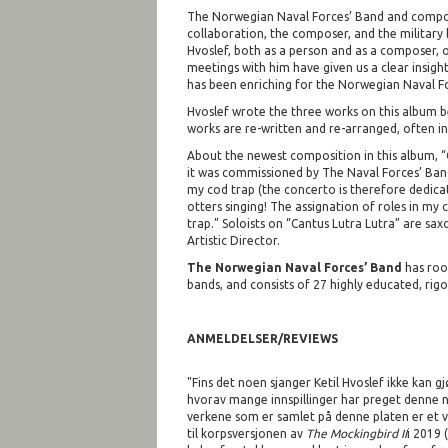
The Norwegian Naval Forces’ Band and compose
collaboration, the composer, and the military
Hvoslef, both as a person and as a composer, 
meetings with him have given us a clear insight
has been enriching for the Norwegian Naval For
Hvoslef wrote the three works on this album be
works are re-written and re-arranged, often in
About the newest composition in this album, “Ca
it was commissioned by The Naval Forces’ Band
my cod trap (the concerto is therefore dedica
otters singing! The assignation of roles in my
trap.” Soloists on “Cantus Lutra Lutra” are sa
Artistic Director.
The Norwegian Naval Forces’ Band
has roo
bands, and consists of 27 highly educated, ri
ANMELDELSER/REVIEWS
"Fins det noen sjanger Ketil Hvoslef ikke kan 
hvorav mange innspillinger har preget denne net
verkene som er samlet på denne platen er et vi
til korpsversjonen av
The Mockingbird II
i 2019 