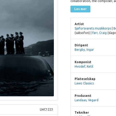
collaboration, the composer, a
Les mer
Artist
Sjøforsvarets musikkorps
|
B
(saksofon) |
Farr, Craig
(slagv
Dirigent
Bergby, Ingar
Komponist
Hvoslef, Ketil
Plateselskap
Lawo Classics
Produsent
Landaas, Vegard
LWC1223
Tekniker