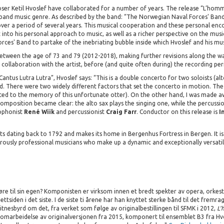
r Ketil Hvoslef have collaborated for a number of years. The release “L’homme
 band music genre. As described by the band: “The Norwegian Naval Forces' Ban
over a period of several years. This musical cooperation and these personal en
 into his personal approach to music, as well as a richer perspective on the musi
ces' Band to partake of the inebriating bubble inside which Hvoslef and his musi
tween the age of 73 and 79 (2012-2018), making further revisions along the way.
 collaboration with the artist, before (and quite often during) the recording per
ntus Lutra Lutra”, Hvoslef says: “This is a double concerto for two soloists (al
. There were two widely different factors that set the concerto in motion. The 
ted to the memory of this unfortunate otter). On the other hand, I was made aw
 composition became clear: the alto sax plays the singing one, while the percussi
xophonist
René Wiik
and percussionist
Craig Farr
. Conductor on this release is
I
ts dating back to 1792 and makes its home in Bergenhus Fortress in Bergen. It is
gorously professional musicians who make up a dynamic and exceptionally versati
gjøre til sin egen? Komponisten er virksom innen et bredt spekter av opera, orke
tsiden i det siste. I de siste ti årene har han knyttet sterke bånd til det frem
tnesbyrd om det, fra verket som følge av originalbestillingen til SFMK i 2012,
L’
(omarbeidelse av originalversjonen fra 2015, komponert til ensemblet B3 fra Hvo