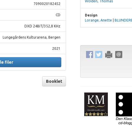
Wolden, Thomas
7090020182452
CD
Design
Lorange, Anette
|
BLUNDER
DXD 24BIT/352,8 KHz
Lungegårdens Kulturarena, Bergen
2021
le filer
Booklet