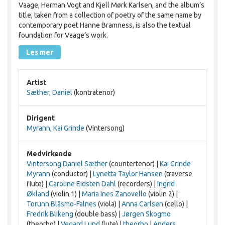
Vaage, Herman Vogt and Kjell Mørk Karlsen, and the album’s
title, taken from a collection of poetry of the same name by
contemporary poet Hanne Bramness, is also the textual
foundation for Vaage’s work.
Les mer
Artist
Sæther, Daniel
(kontratenor)
Dirigent
Myrann, Kai Grinde
(Vintersong)
Medvirkende
Vintersong Daniel Sæther
(countertenor) |
Kai Grinde
Myrann
(conductor) |
Lynetta Taylor Hansen
(traverse
flute) |
Caroline Eidsten Dahl
(recorders) |
Ingrid
Økland
(violin 1) |
Maria Ines Zanovello
(violin 2) |
Torunn Blåsmo-Falnes
(viola) |
Anna Carlsen
(cello) |
Fredrik Blikeng
(double bass) |
Jørgen Skogmo
(theorbo) |
Vegard Lund
(lute) |
theorbo
|
Anders