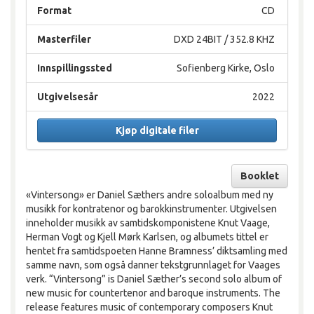
Format
CD
Masterfiler
DXD 24BIT / 352.8 KHZ
Innspillingssted
Sofienberg Kirke, Oslo
Utgivelsesår
2022
Kjøp digitale filer
Booklet
«Vintersong» er Daniel Sæthers andre soloalbum med ny
musikk for kontratenor og barokkinstrumenter. Utgivelsen
inneholder musikk av samtidskomponistene Knut Vaage,
Herman Vogt og Kjell Mørk Karlsen, og albumets tittel er
hentet fra samtidspoeten Hanne Bramness’ diktsamling med
samme navn, som også danner tekstgrunnlaget for Vaages
verk. “Vintersong” is Daniel Sæther’s second solo album of
new music for countertenor and baroque instruments. The
release features music of contemporary composers Knut