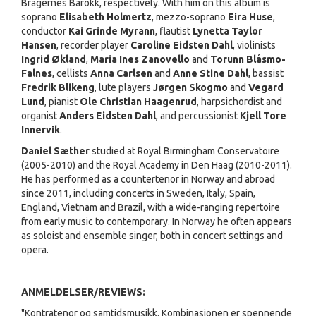
Bragernes Barokk, respectively. With him on this album is
soprano
Elisabeth Holmertz
, mezzo-soprano
Eira Huse
,
conductor
Kai Grinde Myrann
, flautist
Lynetta Taylor
Hansen
, recorder player
Caroline Eidsten Dahl
, violinists
Ingrid Økland
,
Maria Ines Zanovello
and
Torunn Blåsmo-
Falnes
, cellists
Anna Carlsen
and
Anne Stine Dahl
, bassist
Fredrik Blikeng
, lute players
Jørgen Skogmo
and
Vegard
Lund
, pianist
Ole Christian Haagenrud
, harpsichordist and
organist
Anders Eidsten Dahl
, and percussionist
Kjell Tore
Innervik
.
Daniel Sæther
studied at Royal Birmingham Conservatoire
(2005-2010) and the Royal Academy in Den Haag (2010-2011).
He has performed as a countertenor in Norway and abroad
since 2011, including concerts in Sweden, Italy, Spain,
England, Vietnam and Brazil, with a wide-ranging repertoire
from early music to contemporary. In Norway he often appears
as soloist and ensemble singer, both in concert settings and
opera.
ANMELDELSER/REVIEWS:
"Kontratenor og samtidsmusikk. Kombinasjonen er spennende