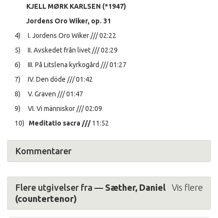
KJELL MØRK KARLSEN (*1947)
Jordens Oro Wiker, op. 31
4) I. Jordens Oro Wiker /// 02:22
5) II. Avskedet från livet /// 02:29
6) III. På Litslena kyrkogård /// 01:27
7) IV. Den döde /// 01:42
8) V. Graven /// 01:47
9) VI. Vi människor /// 02:09
10)
Meditatio sacra ///
11:52
Kommentarer
Flere utgivelser fra —
Sæther, Daniel
Vis flere
(countertenor)