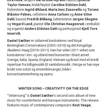
Eira Huse
, dirigent
Kai Grinde Myrann
fløytist
Lynetta
Taylor Hansen
, blokkfløytist
Caroline Eidsten Dahl
,
fiolinistene
Ingrid Økland
,
Maria Ines Zanovello
og
Torunn
Blåsmo-Falnes
, cellistene
Anna Carlsen
og
Anne Stine
Dahl
, bassist
Fredrik Blikeng
, luttenistene
Jørgen Skogmo
og
Vegard Lund
, pianist
Ole Christian Haagenrud
, cembalist
og organist
Anders Eidsten Dahl
og perkusjonist
Kjell Tore
Innervik
.
Daniel Sæther
er utdannet kontratenor ved Royal
Birmingham Conservatoire (2005–2010) og det Kongelige
Akademi i Haag (2010–2011). Han har siden 2011 virket som
kontratenor i inn- og utland med konserter i blant annet
Sverige, Italia, Spania, England, Vietnam og Brasil med et bredt
repertoar fra tidligmusikk til samtidsmusikk. I Norge er han mye
brukt som solist og ensemblesanger, både i
konsertsammenheng og opera.
WINTER SONG – CREATIVITY ON THE EDGE
“Vintersong” is
Daniel Sæther
’s second solo album of new
music for countertenor and baroque instruments. The release
features music of contemporary composers
Knut Vaage
,