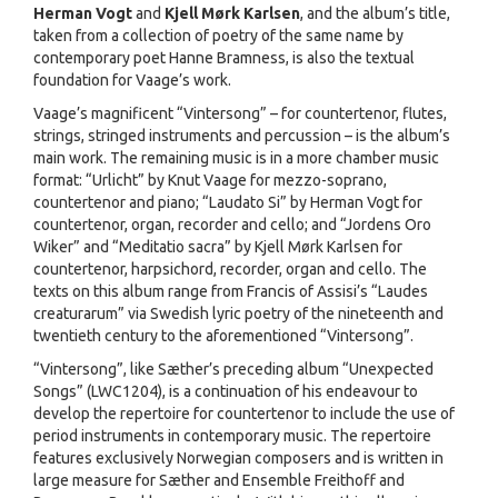
Herman Vogt
and
Kjell Mørk Karlsen
, and the album’s title,
taken from a collection of poetry of the same name by
contemporary poet Hanne Bramness, is also the textual
foundation for Vaage’s work.
Vaage’s magnificent “Vintersong” – for countertenor, flutes,
strings, stringed instruments and percussion – is the album’s
main work. The remaining music is in a more chamber music
format: “Urlicht” by Knut Vaage for mezzo-soprano,
countertenor and piano; “Laudato Si” by Herman Vogt for
countertenor, organ, recorder and cello; and “Jordens Oro
Wiker” and “Meditatio sacra” by Kjell Mørk Karlsen for
countertenor, harpsichord, recorder, organ and cello. The
texts on this album range from Francis of Assisi’s “Laudes
creaturarum” via Swedish lyric poetry of the nineteenth and
twentieth century to the aforementioned “Vintersong”.
“Vintersong”, like Sæther’s preceding album “Unexpected
Songs” (LWC1204), is a continuation of his endeavour to
develop the repertoire for countertenor to include the use of
period instruments in contemporary music. The repertoire
features exclusively Norwegian composers and is written in
large measure for Sæther and Ensemble Freithoff and