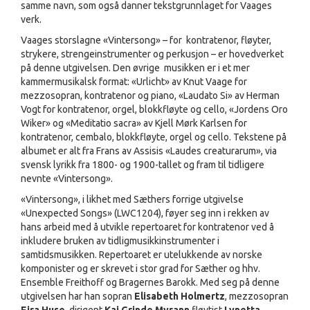
samme navn, som også danner tekstgrunnlaget for Vaages
verk.
Vaages storslagne «Vintersong» – for kontratenor, fløyter,
strykere, strengeinstrumenter og perkusjon – er hovedverket
på denne utgivelsen. Den øvrige musikken er i et mer
kammermusikalsk format: «Urlicht» av Knut Vaage for
mezzosopran, kontratenor og piano, «Laudato Si» av Herman
Vogt for kontratenor, orgel, blokkfløyte og cello, «Jordens Oro
Wiker» og «Meditatio sacra» av Kjell Mørk Karlsen for
kontratenor, cembalo, blokkfløyte, orgel og cello. Tekstene på
albumet er alt fra Frans av Assisis «Laudes creaturarum», via
svensk lyrikk fra 1800- og 1900-tallet og fram til tidligere
nevnte «Vintersong».
«Vintersong», i likhet med Sæthers forrige utgivelse
«Unexpected Songs» (LWC1204), føyer seg inn i rekken av
hans arbeid med å utvikle repertoaret for kontratenor ved å
inkludere bruken av tidligmusikkinstrumenter i
samtidsmusikken. Repertoaret er utelukkende av norske
komponister og er skrevet i stor grad for Sæther og hhv.
Ensemble Freithoff og Bragernes Barokk. Med seg på denne
utgivelsen har han sopran
Elisabeth Holmertz
, mezzosopran