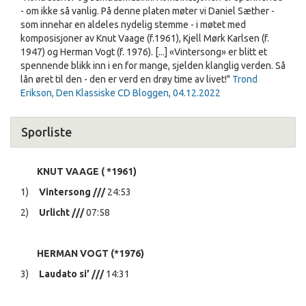
- om ikke så vanlig. På denne platen møter vi Daniel Sæther -
som innehar en aldeles nydelig stemme - i møtet med
komposisjoner av Knut Vaage (f.1961), Kjell Mørk Karlsen (f.
1947) og Herman Vogt (f. 1976). [...] «Vintersong» er blitt et
spennende blikk inn i en for mange, sjelden klanglig verden. Så
lån øret til den - den er verd en drøy time av livet!"
Trond
Erikson, Den Klassiske CD Bloggen, 04.12.2022
Sporliste
KNUT VAAGE ( *1961)
1)
Vintersong ///
24:53
2)
Urlicht ///
07:58
HERMAN VOGT (*1976)
3)
Laudato si’ ///
14:31