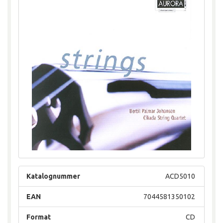
Katalognummer
ACD5010
EAN
7044581350102
Format
CD