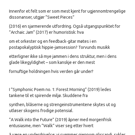
Innenfor et felt som er som mest kjent for ugjennomtrengelige
dissonanser, utgjør ”Sweet Pieces”
(2016) en sjarmerende utfordring. Også utgangspunktet for
”Archaic Jam” (2017) er humoristisk: hva
om et orkester og en feedback-gitar møtes i en
postapokalyptisk hippie-jamsession? Torvunds musikk
etterligner ikke så mye jammen i dens struktur, men i dens
glade likegyldighet – som kanskje er den mest
fornuftige holdningen hvis verden går under?
I ”Symphonic Poem no. 1: Forest Morning” (2019) ledes
tankene til et spirende miljø. Skuddene fra
synthen, blåserne og strengeinstrumentene skytes ut og
utløser skogens frodige potensial.
”A Walk into the Future” (2019) åpner med morgenfrisk
entusiasme, men ”Walk” viser seg etter hvert
å være en underdrivelse: vi svømmer gjennom glissandi, sykler