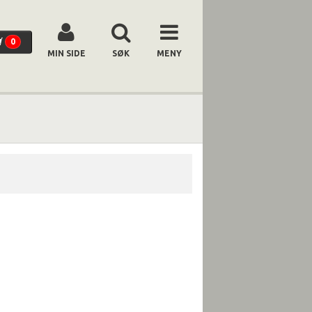
0
MIN SIDE
SØK
MENY