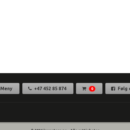
Meny
+47 452 85 874
Følg 
0