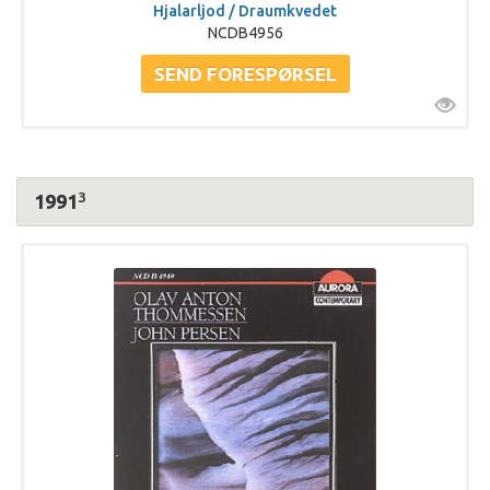
Hjalarljod / Draumkvedet
NCDB4956
3
1991