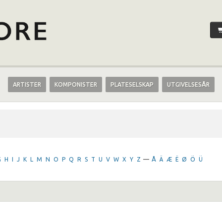
ARTISTER
KOMPONISTER
PLATESELSKAP
UTGIVELSESÅR
G
H
I
J
K
L
M
N
O
P
Q
R
S
T
U
V
W
X
Y
Z
—
Å
Ä
Æ
Ë
Ø
Ö
Ü