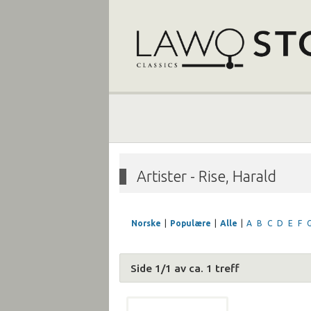
Artister - Rise, Harald
Norske
|
Populære
|
Alle
|
A
B
C
D
E
F
Side 1/1 av ca. 1 treff