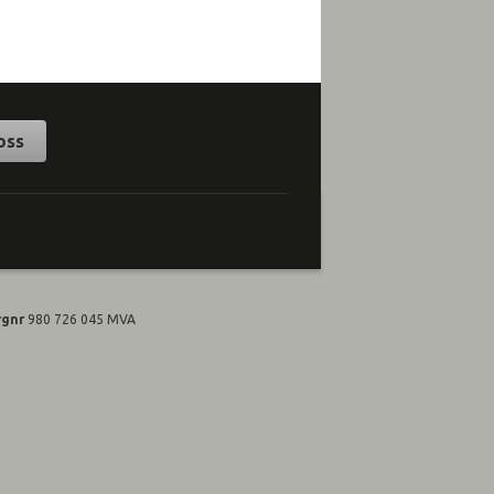
oss
rgnr
980 726 045 MVA