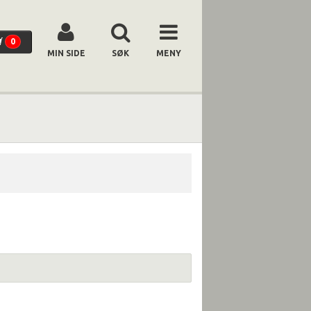
0
MIN SIDE
SØK
MENY