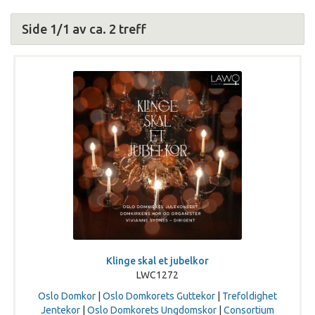
Side 1/1 av ca. 2 treff
Klinge skal et jubelkor
LWC1272
Oslo Domkor
|
Oslo Domkorets Guttekor
|
Trefoldighet
Jentekor
|
Oslo Domkorets Ungdomskor
|
Consortium