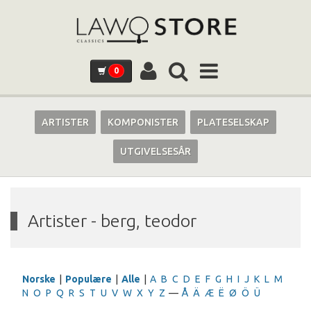
0
ARTISTER
KOMPONISTER
PLATESELSKAP
UTGIVELSESÅR
Artister - berg, teodor
Norske
|
Populære
|
Alle
|
A
B
C
D
E
F
G
H
I
J
K
L
M
N
O
P
Q
R
S
T
U
V
W
X
Y
Z
—
Å
Ä
Æ
Ë
Ø
Ö
Ü