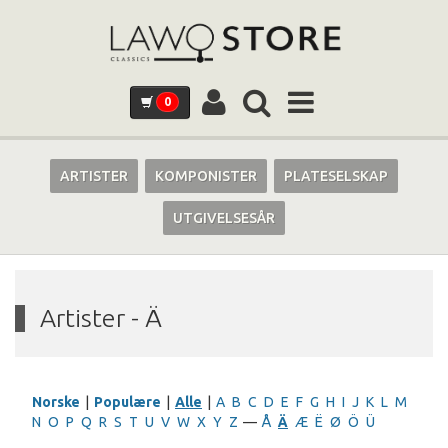
0
ARTISTER
KOMPONISTER
PLATESELSKAP
UTGIVELSESÅR
Artister - Ä
Norske
|
Populære
|
Alle
|
A
B
C
D
E
F
G
H
I
J
K
L
M
N
O
P
Q
R
S
T
U
V
W
X
Y
Z
—
Å
Ä
Æ
Ë
Ø
Ö
Ü