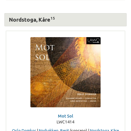
15
Nordstoga, Kåre
Mot Sol
LWC1414
Oslo Domkor
|
Norbakken, Berit
(soprano) |
Nordstoga, Kåre