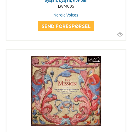
Bysjan, bysjan, lite bån
LWM005
Nordic Voices