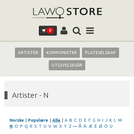
0
ARTISTER
KOMPONISTER
PLATESELSKAP
UTGIVELSESÅR
Artister - N
Norske
|
Populære
|
Alle
|
A
B
C
D
E
F
G
H
I
J
K
L
M
N
O
P
Q
R
S
T
U
V
W
X
Y
Z
—
Å
Ä
Æ
Ë
Ø
Ö
Ü