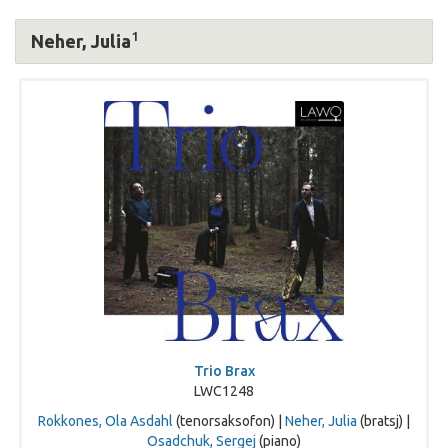
1
Neher, Julia
Trio Brax
LWC1248
Rokkones, Ola Asdahl
(tenorsaksofon) |
Neher, Julia
(bratsj) |
Osadchuk, Sergej
(piano)