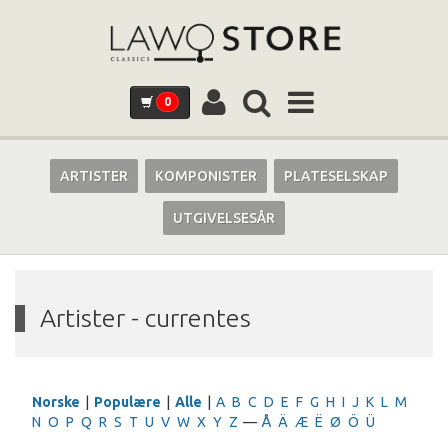
0
ARTISTER
KOMPONISTER
PLATESELSKAP
UTGIVELSESÅR
Artister - currentes
Norske
|
Populære
|
Alle
|
A
B
C
D
E
F
G
H
I
J
K
L
M
N
O
P
Q
R
S
T
U
V
W
X
Y
Z
—
Å
Ä
Æ
Ë
Ø
Ö
Ü