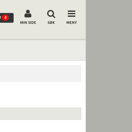
0
MIN SIDE
SØK
MENY