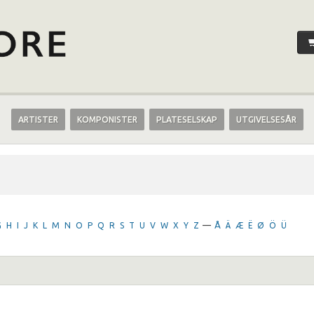
ARTISTER
KOMPONISTER
PLATESELSKAP
UTGIVELSESÅR
G
H
I
J
K
L
M
N
O
P
Q
R
S
T
U
V
W
X
Y
Z
—
Å
Ä
Æ
Ë
Ø
Ö
Ü