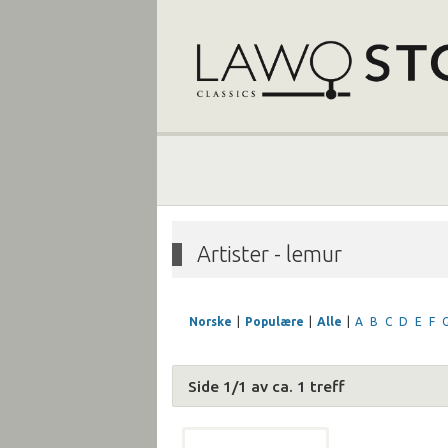
Artister - lemur
Norske
|
Populære
|
Alle
|
A
B
C
D
E
F
Side 1/1 av ca. 1 treff