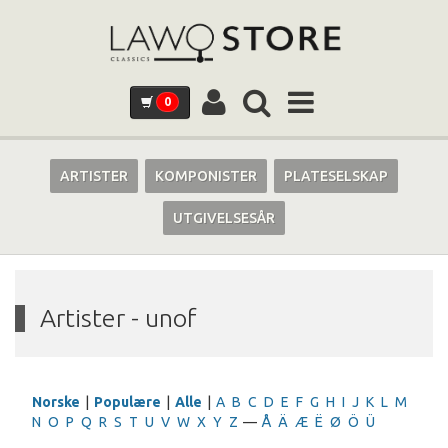
0
ARTISTER
KOMPONISTER
PLATESELSKAP
UTGIVELSESÅR
Artister - unof
Norske
|
Populære
|
Alle
|
A
B
C
D
E
F
G
H
I
J
K
L
M
N
O
P
Q
R
S
T
U
V
W
X
Y
Z
—
Å
Ä
Æ
Ë
Ø
Ö
Ü