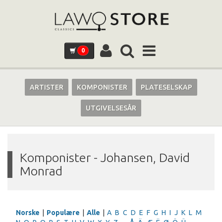
0
ARTISTER
KOMPONISTER
PLATESELSKAP
UTGIVELSESÅR
Komponister - Johansen, David
Monrad
Norske
|
Populære
|
Alle
|
A
B
C
D
E
F
G
H
I
J
K
L
M