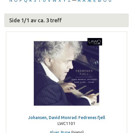
N
O
P
Q
R
S
T
U
V
W
X
Y
Z
—
Å
Ä
Æ
Ë
Ø
Ö
Ü
Side 1/1 av ca. 3 treff
Johansen, David Monrad: Fedrenes fjell
LWC1101
Alver, Rune
(piano)