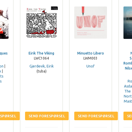
iques
Eirik The Viking
Minuetto Libero
LWC1064
LWM003
S
Romb
on
|
Gjerdevik, Eirik
Unof
Nil
k
|
(tuba)
ts
s
Ro
Asda
The 
Nort
Mast