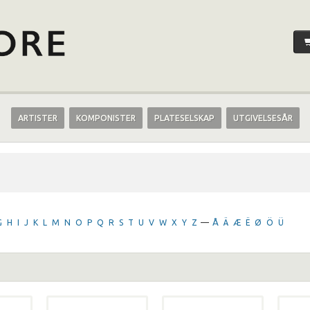
ARTISTER
KOMPONISTER
PLATESELSKAP
UTGIVELSESÅR
G
H
I
J
K
L
M
N
O
P
Q
R
S
T
U
V
W
X
Y
Z
—
Å
Ä
Æ
Ë
Ø
Ö
Ü