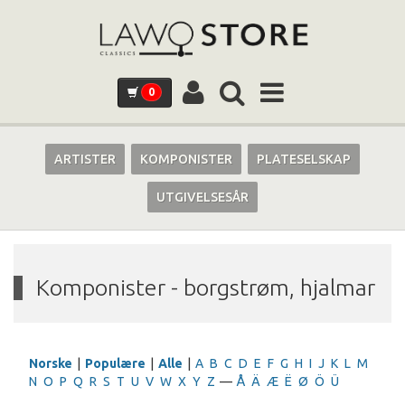
0
ARTISTER
KOMPONISTER
PLATESELSKAP
UTGIVELSESÅR
Komponister - borgstrøm, hjalmar
Norske
|
Populære
|
Alle
|
A
B
C
D
E
F
G
H
I
J
K
L
M
N
O
P
Q
R
S
T
U
V
W
X
Y
Z
—
Å
Ä
Æ
Ë
Ø
Ö
Ü