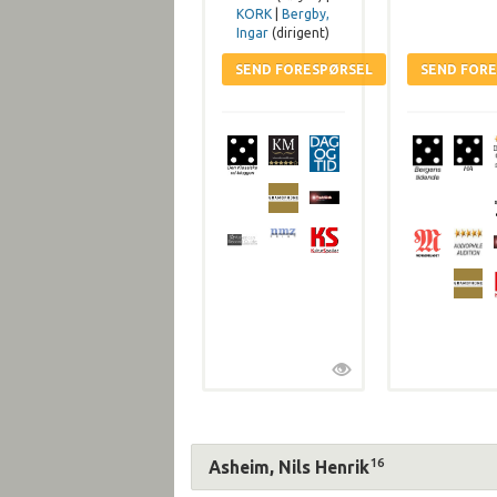
KORK
|
Bergby,
Ingar
(dirigent)
16
Asheim, Nils Henrik