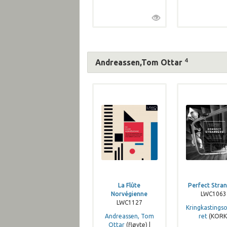
4
Andreassen,Tom Ottar
La Flûte
Perfect Stra
Norvégienne
LWC1063
LWC1127
Kringkastings
Andreassen, Tom
ret
(KORK
Ottar
(fløyte) |