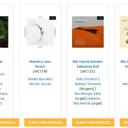
er
Membra Jesu
Nils Henrik Asheim:
Nils
Nostri
Salmenes bok
H
LWC1340
LWC1232
ion
Nivalis Barokk
|
Oslo Domkor
|
nd
Nordic Voices
Sydnes, Vivianne
Mes
y
(dirigent) |
nsen,
Nordstoga, Kåre
erg
(orgel) |
Asheim,
r)
Nils Henrik
(orgel)