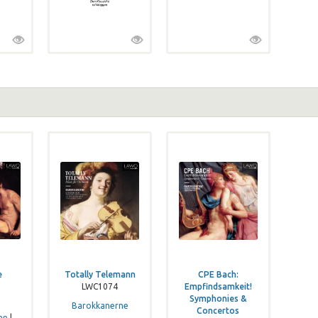
e
Totally Telemann
CPE Bach:
LWC1074
Empfindsamkeit!
Symphonies &
Barokkanerne
Concertos
ne
|