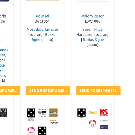
orks
Pour Mi
Millom Rosor
ide
LWC1051
LWC1006
n
Nordskog, Liv Elise
Sveen, Hilde
(sopran) |
Bakke,
Haraldsen
(sopran)
ne
Signe
(piano)
|
Bakke, Signe
(piano)
James
ter,
n) |
ble
|
é
Farr,
rk)