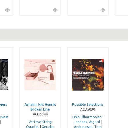
ngers
Asheim, Nils Henrik:
Possible Selections
Broken Line
ACD5030
ACD5044
orkest
Oslo Filharmonien
|
)
Vertavo String
Landaas, Vegard
|
Quartet
|
Gericke,
Andreassen, Tom