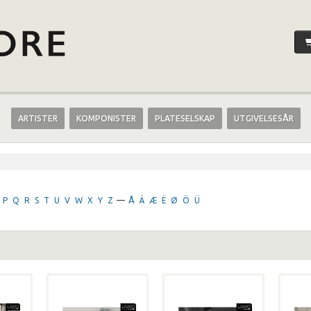
ARTISTER
KOMPONISTER
PLATESELSKAP
UTGIVELSESÅR
P
Q
R
S
T
U
V
W
X
Y
Z
—
Å
Ä
Æ
Ë
Ø
Ö
Ü