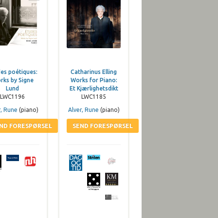
es poétiques:
Catharinus Elling
rks by Signe
Works for Piano:
Lund
Et Kjærlighetsdikt
LWC1196
LWC1185
r, Rune
(piano)
Alver, Rune
(piano)