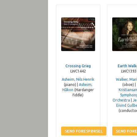
Crossing Grieg
Earth Walk
LWC1442
LWC1393
Asheim, Nils Henrik
Walker, Mar
(piano) |
Asheim,
(oboe) |
Håkon
(Hardanger
Kristiansa
fiddle)
Symphon
Orchestra
|
Je
Eivind Gullb
(conducto