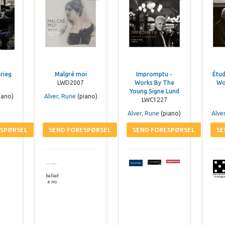
rieg
Malgré moi
Impromptu -
Étud
LWD2007
Works By The
Wo
Young Signe Lund
iano)
Alver, Rune
(piano)
LWC1227
Alver, Rune
(piano)
Alve
ballad
e.no