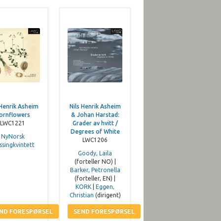
 Henrik Asheim
Nils Henrik Asheim
ornflowers
& Johan Harstad:
LWC1221
Grader av hvitt /
Degrees of White
NyNorsk
LWC1206
singkvintett
Goody, Laila
(forteller NO) |
Barker, Petronella
(forteller, EN) |
KORK
|
Eggen,
Christian
(dirigent)