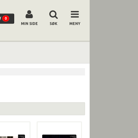
0
MIN SIDE
SØK
MENY