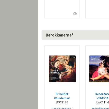
4
Barokkanerne
Er heißet
Recordar
Wunderbar!
VENEZIA
LWC1169
LWC1114
Barokkanerne
|
Barokkaner