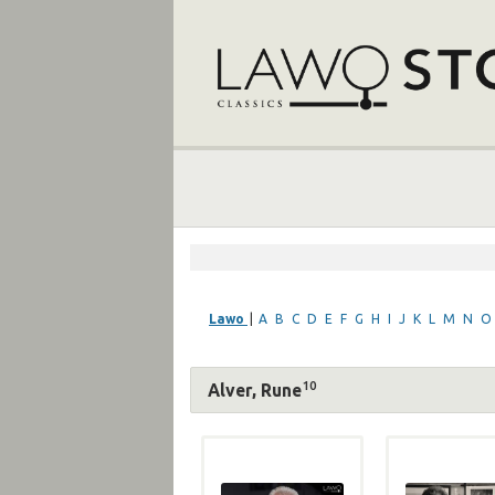
Lawo
|
A
B
C
D
E
F
G
H
I
J
K
L
M
N
O
10
Alver, Rune