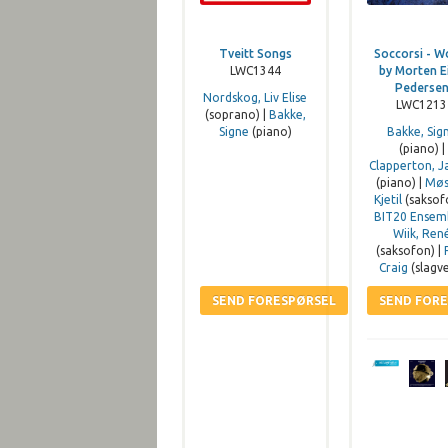
Tveitt Songs
Soccorsi - W
LWC1344
by Morten E
Pederse
Nordskog, Liv Elise
LWC1213
(soprano) |
Bakke,
Signe
(piano)
Bakke, Sig
(piano) |
Clapperton, 
(piano) |
Møs
Kjetil
(saksofo
BIT20 Ensem
Wiik, Ren
(saksofon) |
Craig
(slagve