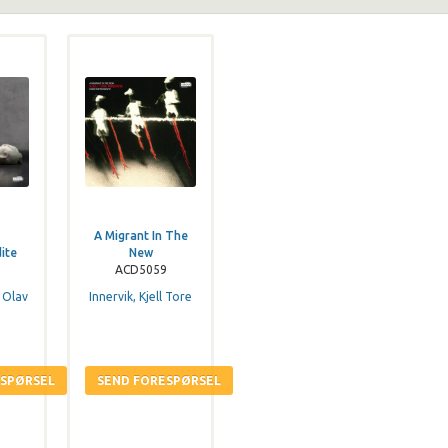
A Migrant In The
ite
New
ACD5059
 Olav
Innervik, Kjell Tore