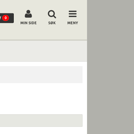
0
MIN SIDE
SØK
MENY