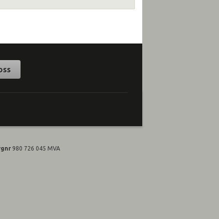
oss
rgnr
980 726 045 MVA