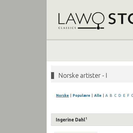
Norske artister - I
Norske
|
Populære
|
Alle
|
A
B
C
D
E
F
1
Ingerine Dahl