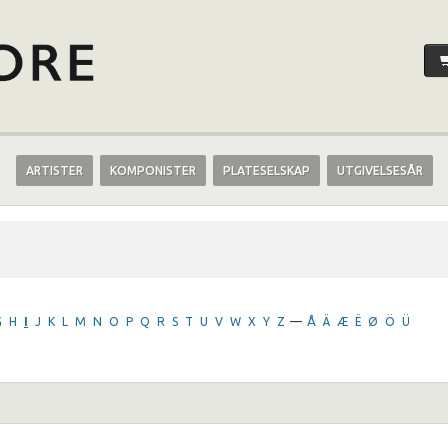
ARTISTER
KOMPONISTER
PLATESELSKAP
UTGIVELSESÅR
G
H
I
J
K
L
M
N
O
P
Q
R
S
T
U
V
W
X
Y
Z
—
Å
Ä
Æ
Ë
Ø
Ö
Ü