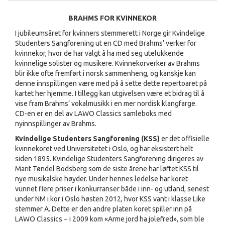
BRAHMS FOR KVINNEKOR
I jubileumsåret for kvinners stemmerett i Norge gir Kvindelige
Studenters Sangforening ut en CD med Brahms’ verker for
kvinnekor, hvor de har valgt å ha med seg utelukkende
kvinnelige solister og musikere. Kvinnekorverker av Brahms
blir ikke ofte fremført i norsk sammenheng, og kanskje kan
denne innspillingen være med på å sette dette repertoaret på
kartet her hjemme. I tillegg kan utgivelsen være et bidrag til å
vise fram Brahms’ vokalmusikk i en mer nordisk klangfarge.
CD-en er en del av LAWO Classics samleboks med
nyinnspillinger av Brahms.
Kvindelige Studenters Sangforening (KSS)
er det offisielle
kvinnekoret ved Universitetet i Oslo, og har eksistert helt
siden 1895. Kvindelige Studenters Sangforening dirigeres av
Marit Tøndel Bodsberg som de siste årene har løftet KSS til
nye musikalske høyder. Under hennes ledelse har koret
vunnet flere priser i konkurranser både i inn- og utland, senest
under NM i kor i Oslo høsten 2012, hvor KSS vant i klasse Like
stemmer A. Dette er den andre platen koret spiller inn på
LAWO Classics − i 2009 kom «Arme jord ha jolefred», som ble