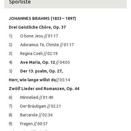
Sporliste
JOHANNES BRAHMS (1833 – 1897)
Drei Geistliche Chöre, Op. 37
1) O bone Jesu // 01:17
2) Adoramus Te, Christe // 01:17
3) Regina Coeli // 02:19
4)
Ave Maria, Op. 12
// 04:05
5)
Der 13. psalm, Op. 27,
Herr, wie lange willst du
// 05:14
Zwölf Lieder und Romanzen, Op. 44
6) Minnelied // 01:40
7) Der Bräutigam // 02:21
8) Barcarole // 02:36
9) Fragen // 00:57