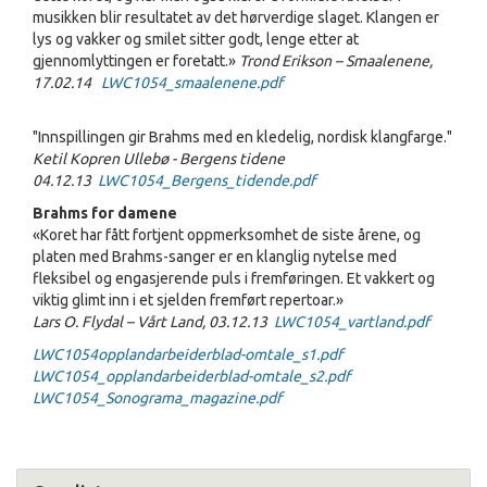
musikken blir resultatet av det hørverdige slaget. Klangen er
lys og vakker og smilet sitter godt, lenge etter at
gjennomlyttingen er foretatt.»
Trond Erikson – Smaalenene,
17.02.14
LWC1054_smaalenene.pdf
"Innspillingen gir Brahms med en kledelig, nordisk klangfarge."
Ketil Kopren Ullebø - Bergens tidene
04.12.13
LWC1054_Bergens_tidende.pdf
Brahms for damene
«Koret har fått fortjent oppmerksomhet de siste årene, og
platen med Brahms-sanger er en klanglig nytelse med
fleksibel og engasjerende puls i fremføringen. Et vakkert og
viktig glimt inn i et sjelden fremført repertoar.»
Lars O. Flydal – Vårt Land, 03.12.13
LWC1054_vartland.pdf
LWC1054opplandarbeiderblad-omtale_s1.pdf
LWC1054_opplandarbeiderblad-omtale_s2.pdf
LWC1054_Sonograma_magazine.pdf