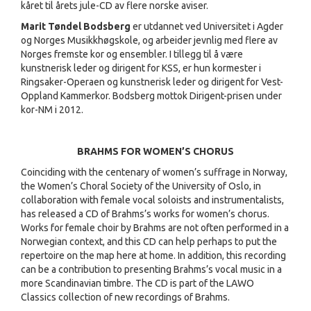
kåret til årets jule-CD av flere norske aviser.
Marit Tøndel Bodsberg
er utdannet ved Universitet i Agder
og Norges Musikkhøgskole, og arbeider jevnlig med flere av
Norges fremste kor og ensembler. I tillegg til å være
kunstnerisk leder og dirigent for KSS, er hun kormester i
Ringsaker-Operaen og kunstnerisk leder og dirigent for Vest-
Oppland Kammerkor. Bodsberg mottok Dirigent-prisen under
kor-NM i 2012.
BRAHMS FOR WOMEN’S CHORUS
Coinciding with the centenary of women’s suffrage in Norway,
the Women’s Choral Society of the University of Oslo, in
collaboration with female vocal soloists and instrumentalists,
has released a CD of Brahms’s works for women’s chorus.
Works for female choir by Brahms are not often performed in a
Norwegian context, and this CD can help perhaps to put the
repertoire on the map here at home. In addition, this recording
can be a contribution to presenting Brahms’s vocal music in a
more Scandinavian timbre. The CD is part of the LAWO
Classics collection of new recordings of Brahms.