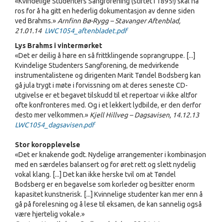
«Kvindelige Studenters Sangforening (stiftet i 1895!) skal ha
ros for å ha gitt en hederlig dokumentasjon av denne siden
ved Brahms.»
Arnfinn Bø-Rygg – Stavanger Aftenblad,
21.01.14
LWC1054_aftenbladet.pdf
Lys Brahms i vintermørket
«Det er deilig å høre en så frittklingende soprangruppe. [...]
Kvindelige Studenters Sangforening, de medvirkende
instrumentalistene og dirigenten Marit Tøndel Bodsberg kan
gå jula trygt i møte i forvissning om at deres seneste CD-
utgivelse er et begavet tilskudd til et repertoar vi ikke altfor
ofte konfronteres med. Og i et lekkert lydbilde, er den derfor
desto mer velkommen.»
Kjell Hillveg – Dagsavisen, 14.12.13
LWC1054_dagsavisen.pdf
Stor koropplevelse
«Det er knakende godt. Nydelige arrangementer i kombinasjon
med en særdeles balansert og for øret rett og slett nydelig
vokal klang. [...] Det kan ikke herske tvil om at Tøndel
Bodsberg er en begavelse som korleder og besitter enorm
kapasitet kunstnerisk. [...] Kvinnelige studenter kan mer enn å
gå på forelesning og å lese til eksamen, de kan sannelig også
være hjertelig vokale.»