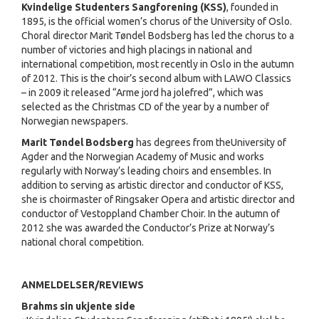
Kvindelige Studenters Sangforening (KSS)
, founded in
1895, is the official women’s chorus of the University of Oslo.
Choral director Marit Tøndel Bodsberg has led the chorus to a
number of victories and high placings in national and
international competition, most recently in Oslo in the autumn
of 2012. This is the choir’s second album with LAWO Classics
– in 2009 it released “Arme jord ha jolefred”, which was
selected as the Christmas CD of the year by a number of
Norwegian newspapers.
Marit Tøndel Bodsberg
has degrees from theUniversity of
Agder and the Norwegian Academy of Music and works
regularly with Norway’s leading choirs and ensembles. In
addition to serving as artistic director and conductor of KSS,
she is choirmaster of Ringsaker Opera and artistic director and
conductor of Vestoppland Chamber Choir. In the autumn of
2012 she was awarded the Conductor’s Prize at Norway’s
national choral competition.
ANMELDELSER/REVIEWS
Brahms sin ukjente side