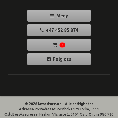
Meny
+47 452 85 874
0
Følg oss
© 2026 lawostore.no - Alle rettigheter
Adresse
Postadresse: Postboks 1293 Vika, 0111
OsloBesøksadresse: Haakon VIIs gate 2, 0161 Oslo
Orgnr
980 726