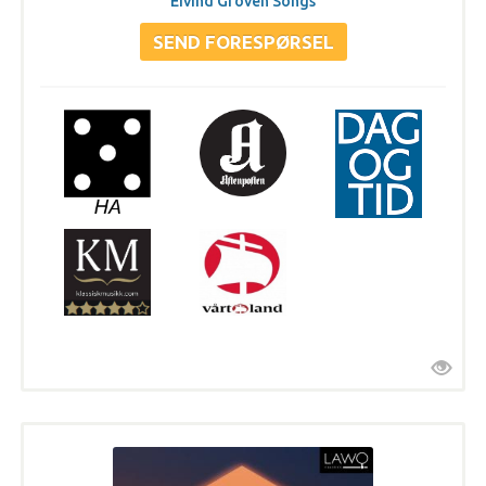
Eivind Groven Songs