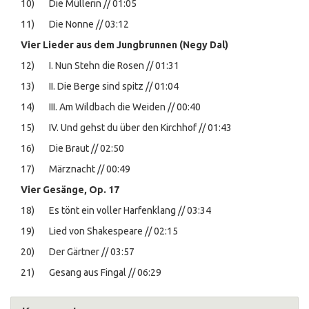
10) Die Müllerin // 01:05
11) Die Nonne // 03:12
Vier Lieder aus dem Jungbrunnen (Negy Dal)
12) I. Nun Stehn die Rosen // 01:31
13) II. Die Berge sind spitz // 01:04
14) III. Am Wildbach die Weiden // 00:40
15) IV. Und gehst du über den Kirchhof // 01:43
16) Die Braut // 02:50
17) Märznacht // 00:49
Vier Gesänge, Op. 17
18) Es tönt ein voller Harfenklang // 03:34
19) Lied von Shakespeare // 02:15
20) Der Gärtner // 03:57
21) Gesang aus Fingal // 06:29