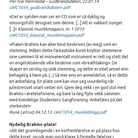
Per Ivar Henriksbø – Gudbrandsdølen, 22.01.14
LWC1054_gudbrandsdolen-.pdf
«Det er sjelden man ser en CD som er så dyktig og
omsorgsfullt designet som denne. [...] Alt er vakkert sunget
[...]»
Klassisk musikkmagasin, nr. 1 2014
LWC1054_klassisk_musikkmagasin.pdf
«Platen Brahms kan aller best beskrives (av meg) som en
stemning. Måten dette fantastiske koret knytter stemmene
sine sammen til et monumentalt instrument er rett og slett det
en engelsktalende ville beskrive som «breathtaking». De
skaper en utrolig og unik stemning, og dette er intet annet enn
behagelig å høre på. (...) Så mer enn en anmeldelse, så er dette
en anbefaling. En plate som kan vise seg uvurderlig når
julestresset snart setter inn. Gjem deg vekk i en god stol med
Brahms i øretelefonene, og bare la deg flyte vekk sammen
med Kvindelige Studenters Sangforening. Anbefales på det
sterkeste!»
Rune Letrud, 04.12.13
LWC1054_musikkblogg.pdf
Nydelig Brahms-plate!
«Alt det grunnlegende i en korfremførelse er på plass hos
dette koret, og når man også klarer å formidle følelser i