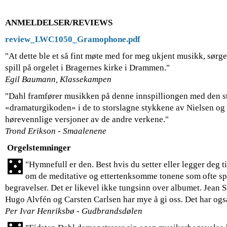
ANMELDELSER/REVIEWS
review_LWC1050_Gramophone.pdf
"At dette ble et så fint møte med for meg ukjent musikk, sørg
spill på orgelet i Bragernes kirke i Drammen."
Egil Baumann, Klassekampen
"Dahl framfører musikken på denne innspilliongen med den s
«dramaturgikoden» i de to storslagne stykkene av Nielsen og 
hørevennlige versjoner av de andre verkene."
Trond Erikson - Smaalenene
Orgelstemninger
"Hymnefull er den. Best hvis du setter eller legger deg t
om de meditative og ettertenksomme tonene som ofte spil
begravelser. Det er likevel ikke tungsinn over albumet. Jean S
Hugo Alvfén og Carsten Carlsen har mye å gi oss. Det har ogs
Per Ivar Henriksbø - Gudbrandsdølen