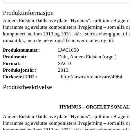
Produktinformasjon
Anders Eidsten Dahls nye plate “Hymnus”, spilt inn i Brager
innramme og avslutte komponisters livsgjerning – som alfa o
komponert mellom 1913 og 1931, står i sterk avhengighet til 
romantikk, men de peker også fremover mot en ny tid.
Produktnummer:
LWC1050
Produsent:
Dahl, Anders Eidsten (orgel)
Format:
SACD
Produksjonsår:
2013
Forkortet URL:
http://lawostore.no/vare/4964
Produktbeskrivelse
HYMNUS – ORGELET SOM A
Anders Eidsten Dahls nye plate “Hymnus”, spilt inn i Brager
innramme og avslutte komponisters livsgjerning – som alfa o
komponert mellom 1913 og 1931, står i sterk avhengighet til 