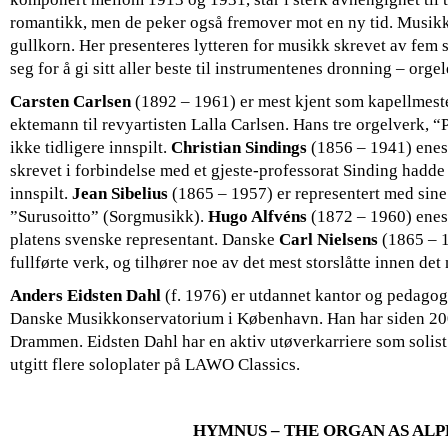
romantikk, men de peker også fremover mot en ny tid. Musik
gullkorn. Her presenteres lytteren for musikk skrevet av fem 
seg for å gi sitt aller beste til instrumentenes dronning – orgel
Carsten Carlsen
(1892 – 1961) er mest kjent som kapellmes
ektemann til revyartisten Lalla Carlsen. Hans tre orgelverk, “
ikke tidligere innspilt.
Christian Sindings
(1856 – 1941) enes
skrevet i forbindelse med et gjeste-professorat Sinding hadde 
innspilt.
Jean Sibelius
(1865 – 1957) er representert med sine t
”Surusoitto” (Sorgmusikk).
Hugo Alfvéns
(1872 – 1960) enes
platens svenske representant. Danske
Carl Nielsens
(1865 – 1
fullførte verk, og tilhører noe av det mest storslåtte innen de
Anders Eidsten Dahl
(f. 1976) er utdannet kantor og pedago
Danske Musikkonservatorium i København. Han har siden 2001
Drammen. Eidsten Dahl har en aktiv utøverkarriere som solist
utgitt flere soloplater på LAWO Classics.
HYMNUS – THE ORGAN AS AL