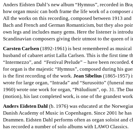
Anders Eidsten Dahl’s new album “Hymnus”, recorded in Br
how organ music can both frame the life work of a composer an
All the works on this recording, composed between 1913 and 19
Bach and French and German Romanticism, but they also point
own legs and includes many gems. Here the listener is introdu
Scandinavian composers giving their utmost to the queen of i
Carsten Carlsen
(1892-1961) is best remembered as musical d
husband of cabaret artist Lalla Carlsen. This is the first time 
“Intermezzo”, and “Festival Prelude” – have been recorded.
for organ is the majestic “Hymnus”, composed during his gues
is the first recording of the work.
Jean Sibelius
(1865-1957) is
wrote for large organ, “Intrada” and “Surusoitto” (funeral m
1960) wrote one work for organ, “Präludium”, op. 31. The D
(motion), his last completed work, is one of the grandest work
Anders Eidsten Dahl
(b. 1976) was educated at the Norwegia
Danish Academy of Music in Copenhagen. Since 2001 he has s
Drammen. Eidsten Dahl performs often as organ soloist and 
has recorded a number of solo albums with LAWO Classics.