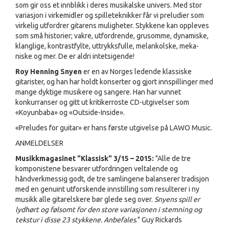
som gir oss et innblikk i deres musikalske univers. Med stor
variasjon i virkemidler og spilleteknikker får vi preludier som
virkelig utfordrer gitarens muligheter. Stykkene kan oppleves
som små historier; vakre, utfordrende, grusomme, dynamiske,
klanglige, kontrastfylte, uttrykksfulle, melankolske, meka-
niske og mer. De er aldri intetsigende!
Roy Henning Snyen
er en av Norges ledende klassiske
gitarister, og han har holdt konserter og gjort innspillinger med
mange dyktige musikere og sangere. Han har vunnet
konkurranser og gitt ut kritikerroste CD-utgivelser som
«Koyunbaba» og «Outside-Inside».
«Preludes for guitar» er hans første utgivelse på LAWO Music.
ANMELDELSER
Musikkmagasinet "Klassisk" 3/15 – 2015:
"Alle de tre
komponistene besvarer utfordringen veltalende og
håndverkmessig godt, de tre samlingene balanserer tradisjon
med en genuint utforskende innstilling som resulterer i ny
musikk alle gitarelskere bør glede seg over.
Snyens spill er
lydhørt og følsomt for den store variasjonen i stemning og
tekstur i disse 23 stykkene. Anbefales
." Guy Rickards