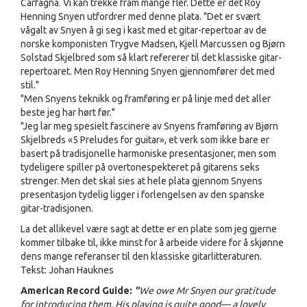
Carfagna. Vi kan trekke fram mange fler. Dette er det Roy
Henning Snyen utfordrer med denne plata. "Det er svært
vågalt av Snyen å gi seg i kast med et gitar-repertoar av de
norske komponisten Trygve Madsen, Kjell Marcussen og Bjørn
Solstad Skjelbred som så klart refererer til det klassiske gitar-
repertoaret. Men Roy Henning Snyen gjennomfører det med
stil."
"Men Snyens teknikk og framføring er på linje med det aller
beste jeg har hørt før."
"Jeg lar meg spesielt fascinere av Snyens framføring av Bjørn
Skjelbreds «5 Preludes for guitar», et verk som ikke bare er
basert på tradisjonelle harmoniske presentasjoner, men som
tydeligere spiller på overtonespekteret på gitarens seks
strenger. Men det skal sies at hele plata gjennom Snyens
presentasjon tydelig ligger i forlengelsen av den spanske
gitar-tradisjonen.
La det allikevel være sagt at dette er en plate som jeg gjerne
kommer tilbake til, ikke minst for å arbeide videre for å skjønne
dens mange referanser til den klassiske gitarlitteraturen.
Tekst: Johan Hauknes
American Record Guide:
"
We owe Mr Snyen our gratitude
for introducing them. His playing is quite good— a lovely