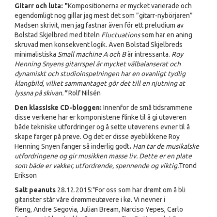
Gitarr och luta: "
Kompositionerna er mycket varierade och
egendomligt nog gillar jag mest det som ”gitarr-nybörjaren”
Madsen skrivit, men jag fastnar även för ett preludium av
Bolstad Skjelbred med titeln
Fluctuations
som har en aning
skruvad men konsekvent logik. Även Bolstad Skjelbreds
minimalistiska
Small machine A och B
är intressanta.
Roy
Henning Snyens gitarrspel är mycket välbalanserat och
dynamiskt och studioinspelningen har en ovanligt tydlig
klangbild, vilket sammantaget gör det till en njutning at
lyssna på skivan.
"
Rolf Nilsén
Den klassiske CD-bloggen:
Innenfor de små tidsrammene
disse verkene har er komponistene flinke til å gi utøveren
både tekniske utfordringer og å sette utøverens evner til å
skape farger på prøve. Og det er disse øyeblikkene Roy
Henning Snyen fanger så inderlig godt
.
Han tar de musikalske
utfordringene og gir musikken masse liv. Dette er en plate
som både er vakker, utfordrende, spennende og viktig.
Trond
Erikson
Salt peanuts
28.12.2015:"For oss som har drømt om å bli
gitarister står våre drømmeutøvere i kø. Vi nevner i
fleng, Andre Segovia, Julian Bream, Narciso Yepes, Carlo