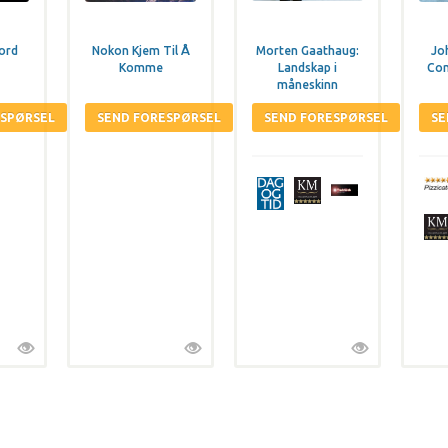
Cord
Nokon Kjem Til Å
Morten Gaathaug:
Jo
Komme
Landskap i
Com
måneskinn