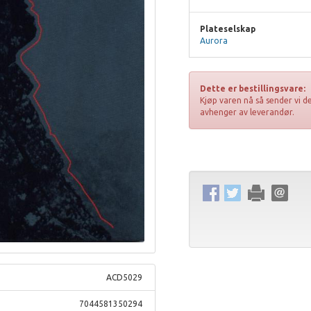
Plateselskap
Aurora
Dette er bestillingsvare:
Kjøp varen nå så sender vi de
avhenger av leverandør.
ACD5029
7044581350294