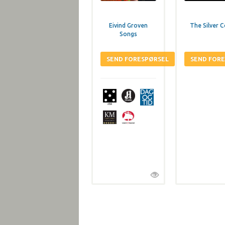
Eivind Groven
The Silver 
Songs