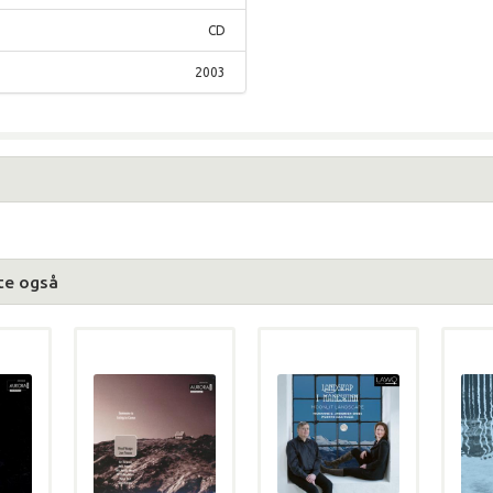
CD
2003
te også