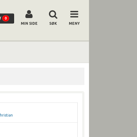
0
MIN SIDE
SØK
MENY
hristian