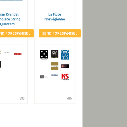
han Kvandal:
La Flûte
plete String
Norvégienne
Quartets