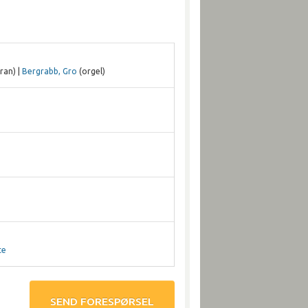
ran) |
Bergrabb, Gro
(orgel)
te