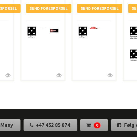
Meny
+47 452 85 874
Følg 
0