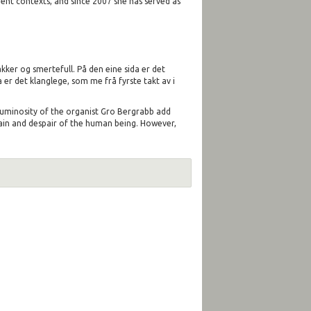
ent contexts, and since 2007 she has served as
ker og smertefull. På den eine sida er det
 er det klanglege, som me frå fyrste takt av i
 luminosity of the organist Gro Bergrabb add
 pain and despair of the human being. However,