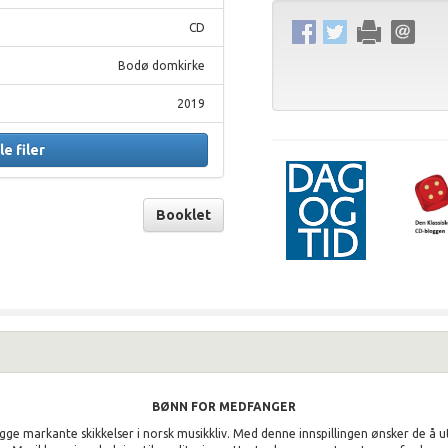
CD
Bodø domkirke
2019
le filer
Booklet
BØNN FOR MEDFANGER
ge markante skikkelser i norsk musikkliv. Med denne innspillingen ønsker de å u