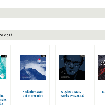
te også
Ketil Bjørnstad:
A Quiet Beauty -
M
in,
Lofotoratoriet
Works by Kvandal
asies
lia