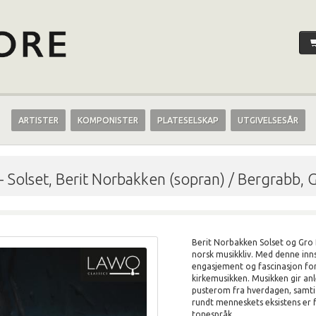
ARTISTER
KOMPONISTER
PLATESELSKAP
UTGIVELSESÅR
-
Solset, Berit Norbakken (sopran) / Bergrabb, G
Berit Norbakken Solset og Gro 
norsk musikkliv. Med denne inns
engasjement og fascinasjon fo
kirkemusikken. Musikken gir anl
pusterom fra hverdagen, samti
rundt menneskets eksistens er
tonespråk.