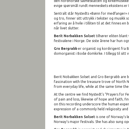
den nordnorske salmeskatten og kirkemusikken.
evige spørsmål rundt menneskets eksistens er
Sentralt står Nystedts «Bønn for medfanger» 
og tro, finner sitt uttrykk i tekster og musikk
erfaring av å hvile i tilliten til at det finnes
når livet slutter.
Berit Norbakken Solset
tilhører eliten blant 
festivalene i Norge. De siste årene har hun og
Gro Bergrabb
er organist og kordirigent fra 
domorganist i Bodø domkirke. I tillegg til sitt
Berit Nobakken Solset and Gro Bergrabb are bot
fascination with the treasure trove of North 
from everyday life, while at the same time th
At the centre we find Nystedt’s “Prayers for 
of pain and loss, likewise of hope and faith, 
on this recording underscore the human experien
expression of a commonly held religiosity and l
Berit Norbakken Solset
is one of Norway’s l
Norway’s major festivals. She has also sung op