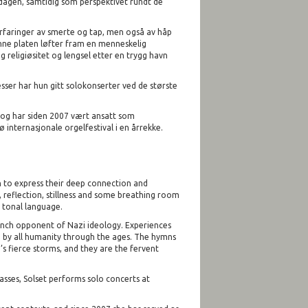
rdagen, samtidig som perspektivet rundt de
rfaringer av smerte og tap, men også av håp
denne platen løfter fram en menneskelig
ig religiøsitet og lengsel etter en trygg havn
 messer har hun gitt solokonserter ved de største
 og har siden 2007 vært ansatt som
ø internasjonale orgelfestival i en årrekke.
h to express their deep connection and
 reflection, stillness and some breathing room
 tonal language.
aunch opponent of Nazi ideology. Experiences
ed by all humanity through the ages. The hymns
e’s fierce storms, and they are the fervent
asses, Solset performs solo concerts at