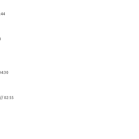
:44
3
// 04:30
// 02:55
5:32