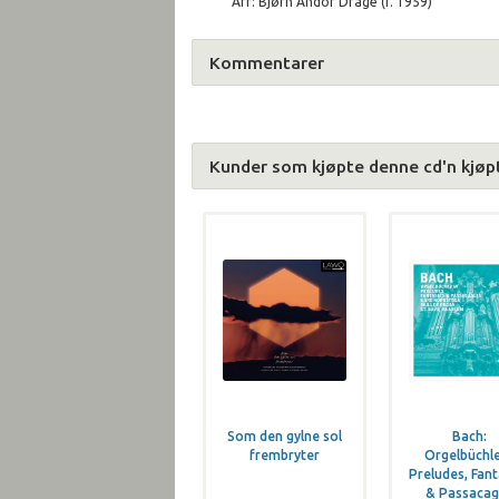
Arr: Bjørn Andor Drage (f. 1959)
Kommentarer
Kunder som kjøpte denne cd'n kjøp
Som den gylne sol
Bach:
frembryter
Orgelbüchle
Preludes, Fant
& Passacag