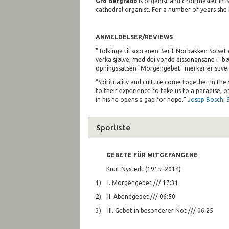
Gro Bergrabb
is organist and choirmaster in 
cathedral organist. For a number of years she 
ANMELDELSER/REVIEWS
"Tolkinga til sopranen Berit Norbakken Solset
verka sjølve, med dei vonde dissonansane i "bø
opningssatsen "Morgengebet" merkar er suve
“Spirituality and culture come together in th
to their experience to take us to a paradise, 
in his he opens a gap for hope.”
Josep Bosch,
Sporliste
GEBETE FÜR MITGEFANGENE
Knut Nystedt (1915–2014)
1) I. Morgengebet /// 17:31
2) II. Abendgebet /// 06:50
3) III. Gebet in besonderer Not /// 06:25