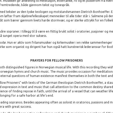
 Musikken gir anledning til meditasjon, ettertanke, ro og et pusterom fra hve
 fremtredende, både gjennom tekst og tonespråk.
med tekster av den tyske teologen og motstandsmannen Dietrich Bonhoeffer. E
 som løfter fram skjebnefellesskapet mennesker til alle tider står i. Salmene på 
 en båt som bærer gjennom livets harde stormvær, og er sterke uttrykk for en folkel
våre sopraner. I tillegg til å være en flittig brukt solist i oratorier, pasjoner og
så sunget opera med stor suksess.
Bodø. Hun er aktiv som frilansmusiker og kirkemusiker i en rekke sammenhenger
 virke som organist og dirigent har hun også hatt kunstnerisk lederansvar for Bod
PRAYERS FOR FELLOW PRISONERS
h distinguished figures in Norwegian musical life. With this recording they wis
Norwegian hymns and church music. The music provides occasion for meditation,
e eternal questions of human existence manifest themselves in both the text and
Fellow Prisoners” with texts of the German theologian Dietrich Bonhoeffer, a st
find expression in text and music that call attention to the common destiny shar
ce of finding repose in faith, until the arrival of a vessel that can weather lif
onging for a safe harbor at life’s end.
eading sopranos. Besides appearing often as soloist in oratorios, passions and m
era with great success.