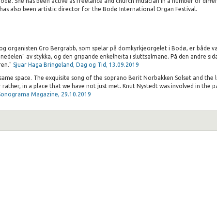
Bodø. She has been active as freelance and church musician in a number of differ
has also been artistic director for the Bodø International Organ Festival.
 og organisten Gro Bergrabb, som spelar på domkyrkjeorgelet i Bodø, er både vak
nedelen" av stykka, og den gripande enkelheita i sluttsalmane. På den andre sida
ren."
Sjuar Haga Bringeland, Dag og Tid, 13.09.2019
e same space. The exquisite song of the soprano Berit Norbakken Solset and the
or rather, in a place that we have not just met. Knut Nystedt was involved in the
 Sonograma Magazine, 29.10.2019