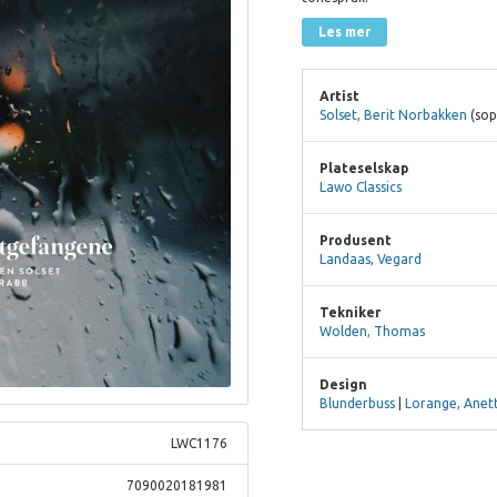
Les mer
Artist
Solset, Berit Norbakken
(sop
Plateselskap
Lawo Classics
Produsent
Landaas, Vegard
Tekniker
Wolden, Thomas
Design
Blunderbuss
|
Lorange, Anet
LWC1176
7090020181981