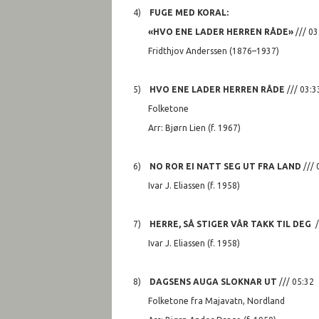
4)
FUGE MED KORAL:
«HVO ENE LADER HERREN RÅDE»
/// 03
Fridthjov Anderssen (1876–1937)
5)
HVO ENE LADER HERREN RÅDE
/// 03:3
Folketone
Arr: Bjørn Lien (f. 1967)
6)
NO ROR EI NATT SEG UT FRA LAND
/
Ivar J. Eliassen (f. 1958)
7)
HERRE, SÅ STIGER VÅR TAKK TIL DEG
/
Ivar J. Eliassen (f. 1958)
8)
DAGSENS AUGA SLOKNAR UT
/// 0
Folketone fra Majavatn, Nordland