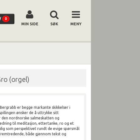
0
MIN SIDE
SØK
MENY
ro (orgel)
Bergrabb er begge markante skikkelser i
pillingen ønsker de å uttrykke sitt
r den nordnorske salmeskatten og
edning til meditasjon, ettertanke, ro og et
dig som perspektivet rundt de evige spørsmål
 fremtredende, både gjennom tekst og